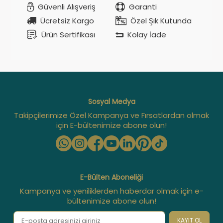
Güvenli Alışveriş
Garanti
Ücretsiz Kargo
Özel Şık Kutunda
Ürün Sertifikası
Kolay İade
Sosyal Medya
Takipçilerimize Özel Kampanya ve Fırsatlardan olmak
için E-bültenimize abone olun!
E-Bülten Aboneliği
Kampanya ve yeniliklerden haberdar olmak için e-
bültenimize abone olun!
KAYIT OL