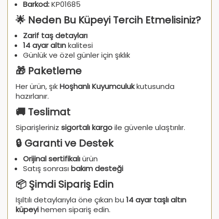
Barkod:
KP01685
🌟 Neden Bu Küpeyi Tercih Etmelisiniz?
Zarif taş detayları
14 ayar altın
kalitesi
Günlük ve özel günler için şıklık
🎁 Paketleme
Her ürün, şık
Hoşhanlı Kuyumculuk
kutusunda
hazırlanır.
🚚 Teslimat
Siparişleriniz
sigortalı kargo
ile güvenle ulaştırılır.
🔒 Garanti ve Destek
Orijinal sertifikalı
ürün
Satış sonrası
bakım desteği
📦 Şimdi Sipariş Edin
Işıltılı detaylarıyla öne çıkan bu
14 ayar taşlı altın
küpeyi
hemen sipariş edin.