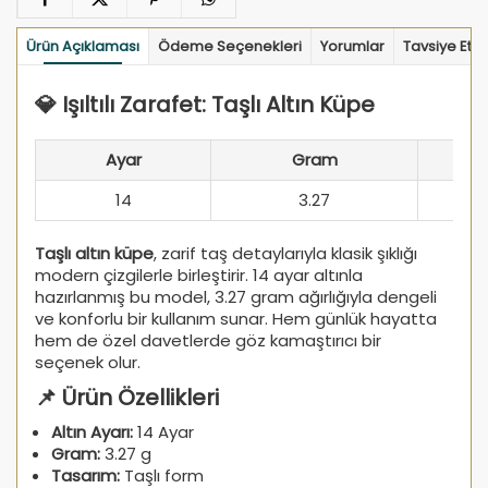
Ürün Açıklaması
Ödeme Seçenekleri
Yorumlar
Tavsiye Et
💎 Işıltılı Zarafet: Taşlı Altın Küpe
Ayar
Gram
14
3.27
Taşlı altın küpe
, zarif taş detaylarıyla klasik şıklığı
modern çizgilerle birleştirir. 14 ayar altınla
hazırlanmış bu model, 3.27 gram ağırlığıyla dengeli
ve konforlu bir kullanım sunar. Hem günlük hayatta
hem de özel davetlerde göz kamaştırıcı bir
seçenek olur.
📌 Ürün Özellikleri
Altın Ayarı:
14 Ayar
Gram:
3.27 g
Tasarım:
Taşlı form