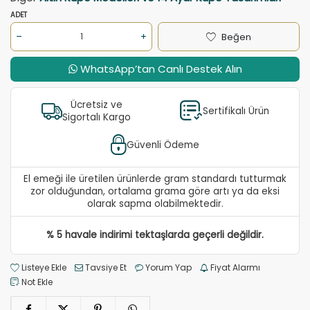
ADET
Beğen
WhatsApp’tan Canlı Destek Alın
Ücretsiz ve
Sertifikalı Ürün
Sigortalı Kargo
Güvenli Ödeme
El emeği ile üretilen ürünlerde gram standardı tutturmak
zor olduğundan, ortalama grama göre artı ya da eksi
olarak sapma olabilmektedir.
% 5 havale indirimi tektaşlarda geçerli değildir.
Listeye Ekle
Tavsiye Et
Yorum Yap
Fiyat Alarmı
Not Ekle