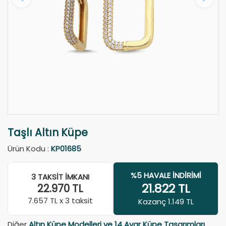
Taşlı Altın Küpe
Ürün Kodu :
KP01685
%5 HAVALE İNDIRIMI
3 TAKSIT İMKANI
21.822
TL
22.970
TL
7.657
TL x 3 taksit
Kazanç 1.149 TL
Diğer
Altın Küpe Modelleri ve 14 Ayar Küpe Tasarımları