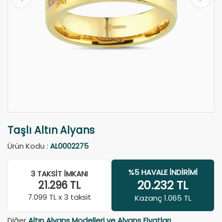
Taşlı Altın Alyans
Ürün Kodu :
AL0002275
%5 HAVALE İNDIRIMI
3 TAKSIT İMKANI
20.232
TL
21.296
TL
7.099
TL x 3 taksit
Kazanç 1.065 TL
Diğer
Altın Alyans Modelleri ve Alyans Fiyatları