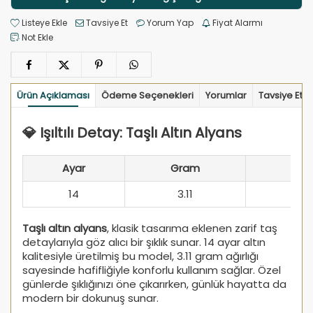
Listeye Ekle
Tavsiye Et
Yorum Yap
Fiyat Alarmı
Not Ekle
Ürün Açıklaması
Ödeme Seçenekleri
Yorumlar
Tavsiye Et
💎 Işıltılı Detay: Taşlı Altın Alyans
Ayar
Gram
14
3.11
Taşlı altın alyans
, klasik tasarıma eklenen zarif taş
detaylarıyla göz alıcı bir şıklık sunar. 14 ayar altın
kalitesiyle üretilmiş bu model, 3.11 gram ağırlığı
sayesinde hafifliğiyle konforlu kullanım sağlar. Özel
günlerde şıklığınızı öne çıkarırken, günlük hayatta da
modern bir dokunuş sunar.