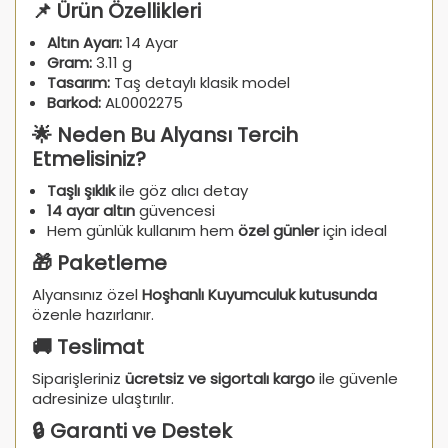
📌 Ürün Özellikleri
Altın Ayarı:
14 Ayar
Gram:
3.11 g
Tasarım:
Taş detaylı klasik model
Barkod:
AL0002275
🌟 Neden Bu Alyansı Tercih
Etmelisiniz?
Taşlı şıklık
ile göz alıcı detay
14 ayar altın
güvencesi
Hem günlük kullanım hem
özel günler
için ideal
🎁 Paketleme
Alyansınız özel
Hoşhanlı Kuyumculuk kutusunda
özenle hazırlanır.
🚚 Teslimat
Siparişleriniz
ücretsiz ve sigortalı kargo
ile güvenle
adresinize ulaştırılır.
🔒 Garanti ve Destek