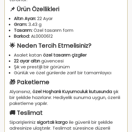
📌 Ürün Özellikleri
Altın Ayarı:
22 Ayar
Gram:
3.43 g
Tasarım:
Özel tasarım form
Barkod:
AL0000612
🌟 Neden Tercih Etmelisiniz?
Asalet katan
özel tasarım çizgiler
22 ayar altın
güvencesi
Şık ve prestijli bir görünüm
Günlük ve özel günlerde zarif bir tamamlayıcı
🎁 Paketleme
Alyansınız,
özel Hoşhanlı Kuyumculuk kutusunda
şık
bir şekilde hazırlanır. Hediyelik sunuma uygun, özenli
paketleme yapılır.
🚚 Teslimat
Siparişleriniz
sigortalı kargo
ile güvenli bir şekilde
adresinize ulaştırılır. Teslimat süresince düzenli