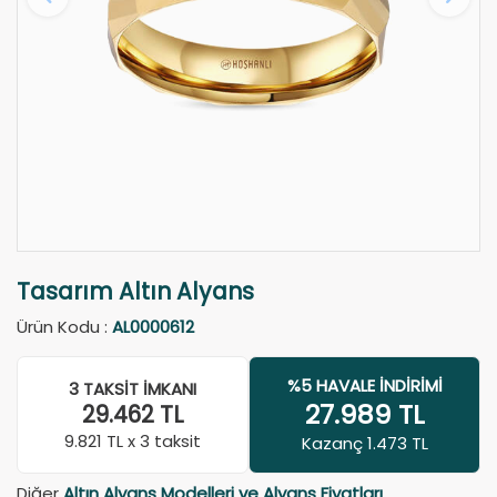
Tasarım Altın Alyans
Ürün Kodu :
AL0000612
%5 HAVALE İNDIRIMI
3 TAKSIT İMKANI
27.989
TL
29.462
TL
9.821
TL x 3 taksit
Kazanç 1.473 TL
Diğer
Altın Alyans Modelleri ve Alyans Fiyatları