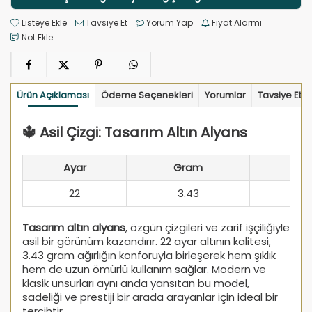
Listeye Ekle
Tavsiye Et
Yorum Yap
Fiyat Alarmı
Not Ekle
Ürün Açıklaması
Ödeme Seçenekleri
Yorumlar
Tavsiye Et
🔱 Asil Çizgi: Tasarım Altın Alyans
Ayar
Gram
22
3.43
Tasarım altın alyans
, özgün çizgileri ve zarif işçiliğiyle
asil bir görünüm kazandırır. 22 ayar altının kalitesi,
3.43 gram ağırlığın konforuyla birleşerek hem şıklık
hem de uzun ömürlü kullanım sağlar. Modern ve
klasik unsurları aynı anda yansıtan bu model,
sadeliği ve prestiji bir arada arayanlar için ideal bir
tercihtir.