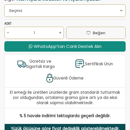
ADET
Beğen
WhatsApp’tan Canlı Destek Alın
Ücretsiz ve
Sertifikalı Ürün
Sigortalı Kargo
Güvenli Ödeme
El emeği ile üretilen ürünlerde gram standardı tutturmak
zor olduğundan, ortalama grama göre artı ya da eksi
olarak sapma olabilmektedir.
% 5 havale indirimi tektaşlarda geçerli değildir.
Yüzük ölçüsüne göre fiyat değişiklik gösterebilmektedir.