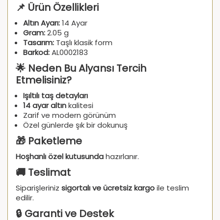
📌 Ürün Özellikleri
Altın Ayarı:
14 Ayar
Gram:
2.05 g
Tasarım:
Taşlı klasik form
Barkod:
AL0002183
🌟 Neden Bu Alyansı Tercih
Etmelisiniz?
Işıltılı taş detayları
14 ayar altın
kalitesi
Zarif ve modern görünüm
Özel günlerde şık bir dokunuş
🎁 Paketleme
Hoşhanlı özel kutusunda
hazırlanır.
🚚 Teslimat
Siparişleriniz
sigortalı ve ücretsiz kargo
ile teslim
edilir.
🔒 Garanti ve Destek