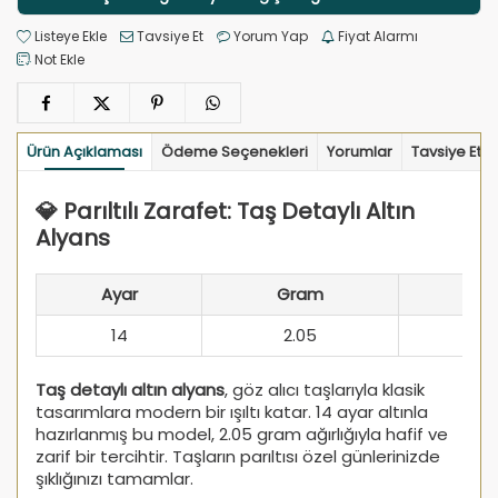
Listeye Ekle
Tavsiye Et
Yorum Yap
Fiyat Alarmı
Not Ekle
Ürün Açıklaması
Ödeme Seçenekleri
Yorumlar
Tavsiye Et
💎 Parıltılı Zarafet: Taş Detaylı Altın
Alyans
Ayar
Gram
14
2.05
Taş detaylı altın alyans
, göz alıcı taşlarıyla klasik
tasarımlara modern bir ışıltı katar. 14 ayar altınla
hazırlanmış bu model, 2.05 gram ağırlığıyla hafif ve
zarif bir tercihtir. Taşların parıltısı özel günlerinizde
şıklığınızı tamamlar.