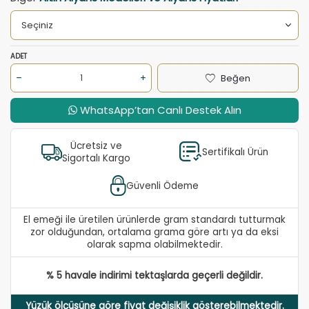
ADET
Beğen
WhatsApp’tan Canlı Destek Alın
Ücretsiz ve
Sertifikalı Ürün
Sigortalı Kargo
Güvenli Ödeme
El emeği ile üretilen ürünlerde gram standardı tutturmak
zor olduğundan, ortalama grama göre artı ya da eksi
olarak sapma olabilmektedir.
% 5 havale indirimi tektaşlarda geçerli değildir.
Yüzük ölçüsüne göre fiyat değişiklik gösterebilmektedir.