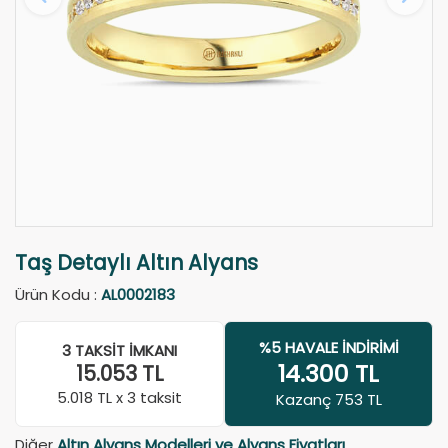
Taş Detaylı Altın Alyans
Ürün Kodu :
AL0002183
%5 HAVALE İNDIRIMI
3 TAKSIT İMKANI
14.300
TL
15.053
TL
5.018
TL x 3 taksit
Kazanç 753 TL
Diğer
Altın Alyans Modelleri ve Alyans Fiyatları