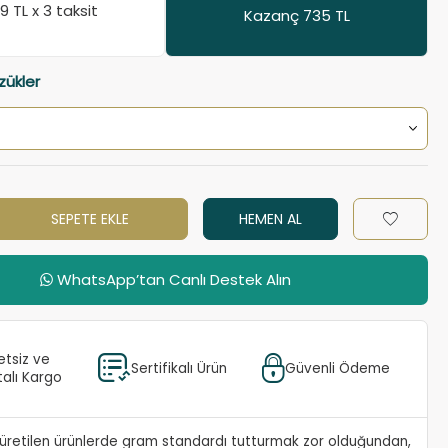
99
TL x 3 taksit
Kazanç 735 TL
zükler
SEPETE EKLE
HEMEN AL
WhatsApp’tan Canlı Destek Alın
etsiz ve
Sertifikalı Ürün
Güvenli Ödeme
talı Kargo
e üretilen ürünlerde gram standardı tutturmak zor olduğundan,