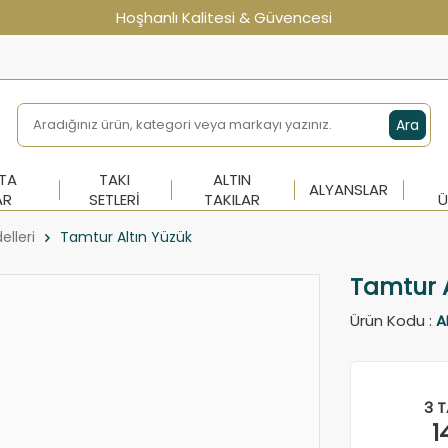
Hoşhanlı Kalitesi & Güvencesi
Ara
NTA
TAKI
ALTIN
ALYANSLAR
AR
SETLERI
TAKILAR
Ü
elleri
Tamtur Altın Yüzük
Tamtur A
Ürün Kodu :
A
3 T
1