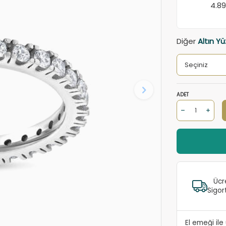
4.8
Diğer
Altın Yü
ADET
Ücr
Sigor
El emeği il