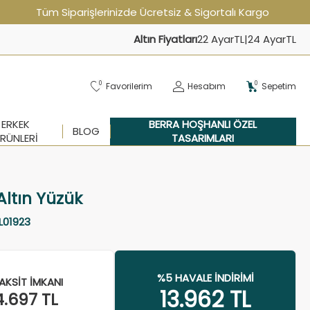
Tüm Siparişlerinizde Ücretsiz & Sigortalı Kargo
Altın Fiyatları
22 Ayar
TL
|
24 Ayar
TL
0
0
Favorilerim
Hesabım
Sepetim
ERKEK
BERRA HOŞHANLI ÖZEL
BLOG
RÜNLERI
TASARIMLARI
ltın Yüzük
L01923
%5 HAVALE İNDIRIMI
AKSIT İMKANI
13.962
TL
4.697
TL