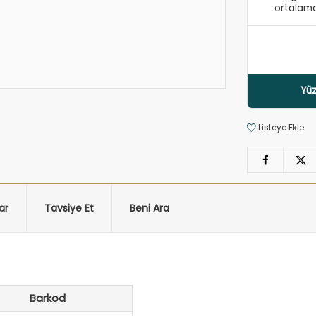
ortalama
Yüz
Listeye Ekle
ar
Tavsiye Et
Beni Ara
Barkod