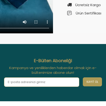
Ücretsiz Kargo
Ürün Sertifikası
E-Bülten Aboneliği
Kampanya ve yeniliklerden haberdar olmak için e-
bültenimize abone olun!
KAYIT OL