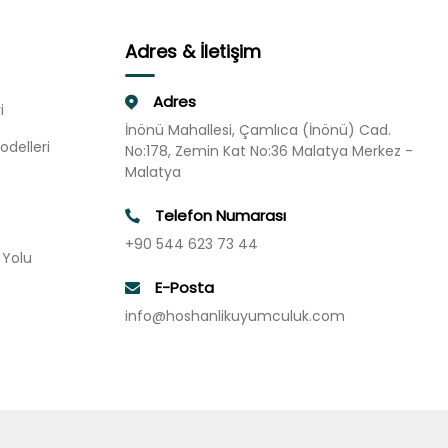
Adres & İletişim
Adres
i
İnönü Mahallesi, Çamlıca (İnönü) Cad.
odelleri
No:178, Zemin Kat No:36 Malatya Merkez -
Malatya
Telefon Numarası
+90 544 623 73 44
u Yolu
E-Posta
info@hoshanlikuyumculuk.com