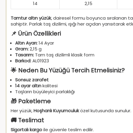
14
2,15
Tamtur altın yüzük
, dairesel formu boyunca sıralanan taş
sahiptir. Parlak taş dizilimi, ışığı her açıdan yansıtarak etk
📌 Ürün Özellikleri
Altın Ayarı:
14 Ayar
Gram:
2,15 g
Tasarım:
Tam taş dizilimli klasik form
Barkod:
AL01923
🌟 Neden Bu Yüzüğü Tercih Etmelisiniz?
Sonsuz zarafet
14 ayar altın
kalitesi
Taşların büyüleyici parlaklığı
🎁 Paketleme
Her yüzük,
Hoşhanlı Kuyumculuk
özel kutusunda sunulur.
🚚 Teslimat
Sigortalı kargo
ile güvenle teslim edilir.