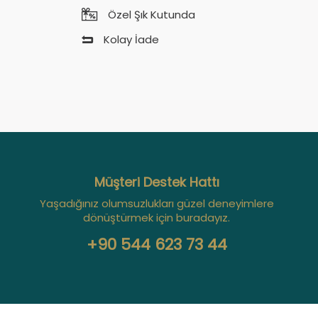
Özel Şık Kutunda
Kolay İade
Müşteri Destek Hattı
Yaşadığınız olumsuzlukları güzel deneyimlere
dönüştürmek için buradayız.
+90 544 623 73 44