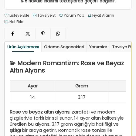
% 5 havale indirimi tektaşlarda geçerli değildir.
Listeye Ekle
Tavsiye Et
Yorum Yap
Fiyat Alarmı
Not Ekle
Ürün Açıklaması
Ödeme Seçenekleri
Yorumlar
Tavsiye Et
💫 Modern Romantizm: Rose ve Beyaz
Altın Alyans
Ayar
Gram
14
3.17
Rose ve beyaz altın alyans
, zarafeti ve modern
çizgileriyle farklı bir stil sunar. 14 ayar altın kalitesiyle
üretilen bu alyans, 3.17 gram ağırlığıyla hafifliği ve
şıklığı bir araya getirir. Romantik rose tonları ile