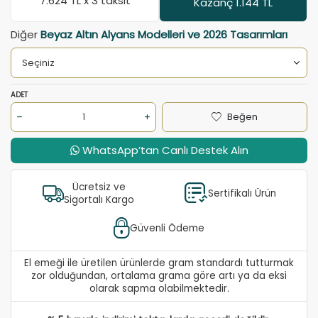
7.624
TL x 3 taksit
Kazanç 1.144 TL
Diğer
Beyaz Altın Alyans Modelleri ve 2026 Tasarımları
ADET
Beğen
WhatsApp’tan Canlı Destek Alın
Ücretsiz ve
Sertifikalı Ürün
Sigortalı Kargo
Güvenli Ödeme
El emeği ile üretilen ürünlerde gram standardı tutturmak
zor olduğundan, ortalama grama göre artı ya da eksi
olarak sapma olabilmektedir.