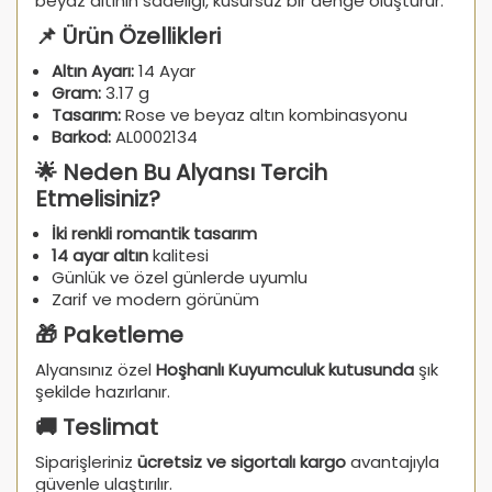
beyaz altının sadeliği, kusursuz bir denge oluşturur.
📌 Ürün Özellikleri
Altın Ayarı:
14 Ayar
Gram:
3.17 g
Tasarım:
Rose ve beyaz altın kombinasyonu
Barkod:
AL0002134
🌟 Neden Bu Alyansı Tercih
Etmelisiniz?
İki renkli romantik tasarım
14 ayar altın
kalitesi
Günlük ve özel günlerde uyumlu
Zarif ve modern görünüm
🎁 Paketleme
Alyansınız özel
Hoşhanlı Kuyumculuk kutusunda
şık
şekilde hazırlanır.
🚚 Teslimat
Siparişleriniz
ücretsiz ve sigortalı kargo
avantajıyla
güvenle ulaştırılır.