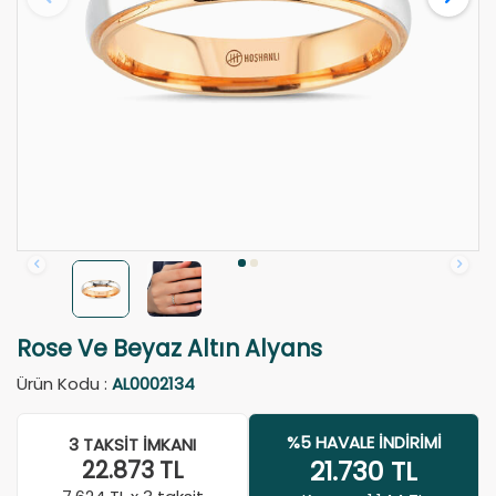
Rose Ve Beyaz Altın Alyans
Ürün Kodu :
AL0002134
%5 HAVALE İNDIRIMI
3 TAKSIT İMKANI
21.730
TL
22.873
TL