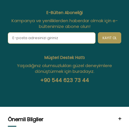
E-Bülten Aboneliği
Kampanya ve yeniliklerden haberdar olmak için e-
bültenimize abone olun!
KAYIT OL
Müşteri Destek Hattı
Yaşadığınız olumsuzlukları güzel deneyimlere
dönüştürmek için buradayız.
+90 544 623 73 44
Önemli Bilgiler