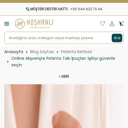
MÜŞTERI DESTEK HATTI :
+90 544 623 73 44
0
0
Ara
Anasayfa
Blog Sayfası
Pırlanta Rehberi
Online Alışverişte Pırlanta Takı İpuçları: Işıltıyı güvenle
seçin
GERI