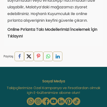
sayfamızdan veya WhatsApp hattımızdan bize
ulaşabilir, Malatya’daki mağazamızı ziyaret
edebilirsiniz. Hoşhanlı Kuyumculuk ile online
pırlanta alışverişinin keyfini güvenle çıkarın.
Online Pırlanta Takı Modellerimizi İncelemek İçin
Tıklayın!
Paylaş :
Sosyal Medya
Takipçilerimize Özel Kampanya ve Fırsatlardan olmak
için E-bültenimize abone olun!