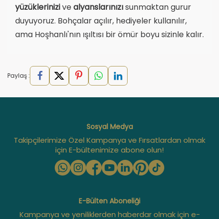
yüzüklerinizi
ve
alyanslarınızı
sunmaktan gurur
duyuyoruz. Bohçalar açılır, hediyeler kullanılır,
ama Hoşhanlı'nın ışıltısı bir ömür boyu sizinle kalır.
Paylaş :
Sosyal Medya
Takipçilerimize Özel Kampanya ve Fırsatlardan olmak
için E-bültenimize abone olun!
E-Bülten Aboneliği
Kampanya ve yeniliklerden haberdar olmak için e-