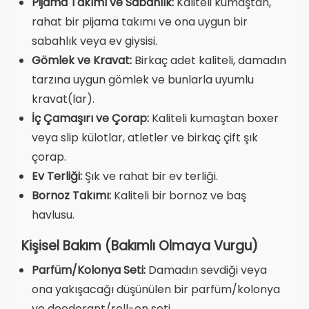
Pijama Takımı ve Sabahlık:
Kaliteli kumaştan,
rahat bir pijama takımı ve ona uygun bir
sabahlık veya ev giysisi.
Gömlek ve Kravat:
Birkaç adet kaliteli, damadın
tarzına uygun gömlek ve bunlarla uyumlu
kravat(lar).
İç Çamaşırı ve Çorap:
Kaliteli kumaştan boxer
veya slip külotlar, atletler ve birkaç çift şık
çorap.
Ev Terliği:
Şık ve rahat bir ev terliği.
Bornoz Takımı:
Kaliteli bir bornoz ve baş
havlusu.
Kişisel Bakım (Bakımlı Olmaya Vurgu)
Parfüm/Kolonya Seti:
Damadın sevdiği veya
ona yakışacağı düşünülen bir parfüm/kolonya
ve deodorant/roll-on seti.