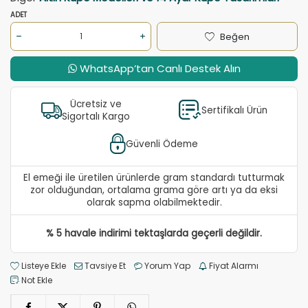
ADET
Beğen
WhatsApp’tan Canlı Destek Alın
Ücretsiz ve
Sertifikalı Ürün
Sigortalı Kargo
Güvenli Ödeme
El emeği ile üretilen ürünlerde gram standardı tutturmak
zor olduğundan, ortalama grama göre artı ya da eksi
olarak sapma olabilmektedir.
% 5 havale indirimi tektaşlarda geçerli değildir.
Listeye Ekle
Tavsiye Et
Yorum Yap
Fiyat Alarmı
Not Ekle