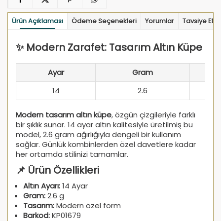
Ürün Açıklaması
Ödeme Seçenekleri
Yorumlar
Tavsiye Et
✨ Modern Zarafet: Tasarım Altın Küpe
Ayar
Gram
14
2.6
Modern tasarım altın küpe
, özgün çizgileriyle farklı
bir şıklık sunar. 14 ayar altın kalitesiyle üretilmiş bu
model, 2.6 gram ağırlığıyla dengeli bir kullanım
sağlar. Günlük kombinlerden özel davetlere kadar
her ortamda stilinizi tamamlar.
📌 Ürün Özellikleri
Altın Ayarı:
14 Ayar
Gram:
2.6 g
Tasarım:
Modern özel form
Barkod:
KP01679