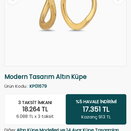
Modern Tasarım Altın Küpe
Ürün Kodu :
KP01679
%5 HAVALE İNDIRIMI
3 TAKSIT İMKANI
17.351
TL
18.264
TL
6.088
TL x 3 taksit
Kazanç 913 TL
Diğer
Altın Küpe Modelleri ve 14 Ayar Küpe Tasarımları