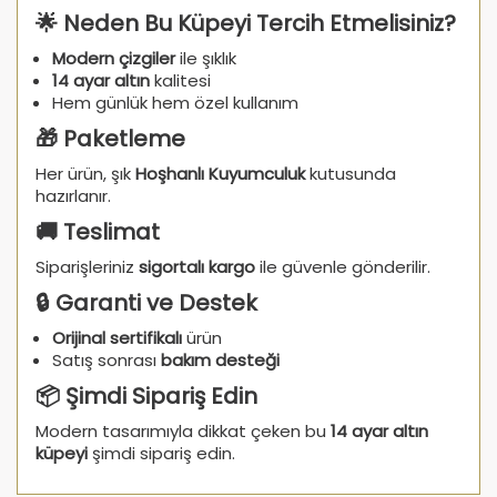
🌟 Neden Bu Küpeyi Tercih Etmelisiniz?
Modern çizgiler
ile şıklık
14 ayar altın
kalitesi
Hem günlük hem özel kullanım
🎁 Paketleme
Her ürün, şık
Hoşhanlı Kuyumculuk
kutusunda
hazırlanır.
🚚 Teslimat
Siparişleriniz
sigortalı kargo
ile güvenle gönderilir.
🔒 Garanti ve Destek
Orijinal sertifikalı
ürün
Satış sonrası
bakım desteği
📦 Şimdi Sipariş Edin
Modern tasarımıyla dikkat çeken bu
14 ayar altın
küpeyi
şimdi sipariş edin.