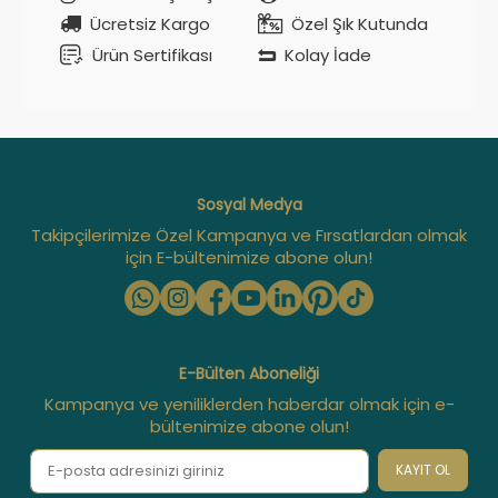
Ücretsiz Kargo
Özel Şık Kutunda
Ürün Sertifikası
Kolay İade
Sosyal Medya
Takipçilerimize Özel Kampanya ve Fırsatlardan olmak
için E-bültenimize abone olun!
E-Bülten Aboneliği
Kampanya ve yeniliklerden haberdar olmak için e-
bültenimize abone olun!
KAYIT OL