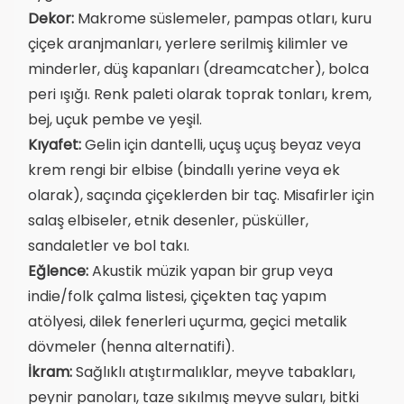
Dekor:
Makrome süslemeler, pampas otları, kuru
çiçek aranjmanları, yerlere serilmiş kilimler ve
minderler, düş kapanları (dreamcatcher), bolca
peri ışığı. Renk paleti olarak toprak tonları, krem,
bej, uçuk pembe ve yeşil.
Kıyafet:
Gelin için dantelli, uçuş uçuş beyaz veya
krem rengi bir elbise (bindallı yerine veya ek
olarak), saçında çiçeklerden bir taç. Misafirler için
salaş elbiseler, etnik desenler, püsküller,
sandaletler ve bol takı.
Eğlence:
Akustik müzik yapan bir grup veya
indie/folk çalma listesi, çiçekten taç yapım
atölyesi, dilek fenerleri uçurma, geçici metalik
dövmeler (henna alternatifi).
İkram:
Sağlıklı atıştırmalıklar, meyve tabakları,
peynir panoları, taze sıkılmış meyve suları, bitki