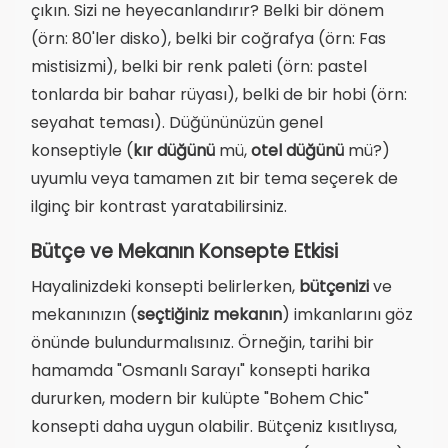
çıkın. Sizi ne heyecanlandırır? Belki bir dönem
(örn: 80'ler disko), belki bir coğrafya (örn: Fas
mistisizmi), belki bir renk paleti (örn: pastel
tonlarda bir bahar rüyası), belki de bir hobi (örn:
seyahat teması). Düğününüzün genel
konseptiyle (
kır düğünü
mü,
otel düğünü
mü?)
uyumlu veya tamamen zıt bir tema seçerek de
ilginç bir kontrast yaratabilirsiniz.
Bütçe ve Mekanın Konsepte Etkisi
Hayalinizdeki konsepti belirlerken,
bütçenizi
ve
mekanınızın (
seçtiğiniz mekanın
) imkanlarını göz
önünde bulundurmalısınız. Örneğin, tarihi bir
hamamda "Osmanlı Sarayı" konsepti harika
dururken, modern bir kulüpte "Bohem Chic"
konsepti daha uygun olabilir. Bütçeniz kısıtlıysa,