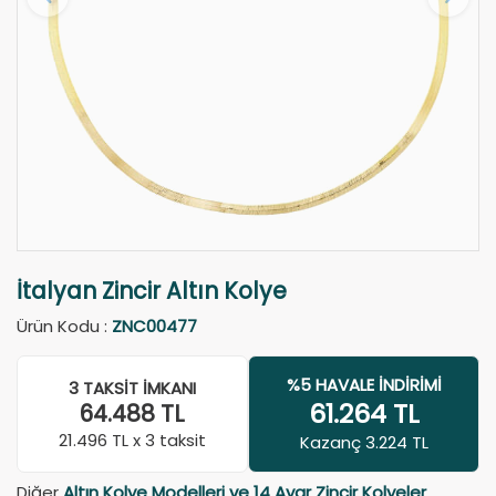
İtalyan Zincir Altın Kolye
Ürün Kodu :
ZNC00477
%5 HAVALE İNDIRIMI
3 TAKSIT İMKANI
61.264
TL
64.488
TL
21.496
TL x 3 taksit
Kazanç 3.224 TL
Diğer
Altın Kolye Modelleri ve 14 Ayar Zincir Kolyeler