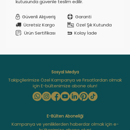
kutusunda güvenle teslim edilir.
Güvenli Alışveriş
Garanti
Ücretsiz Kargo
Özel Şık Kutunda
Ürün Sertifikası
Kolay İade
Sosyal Medya
Takipçilerimize Özel Kampanya ve Fırsatlardan olmak
için E-bültenimize abone olun!
E-Bülten Aboneliği
Kampanya ve yeniliklerden haberdar olmak için e-
bültenimize abone olun!