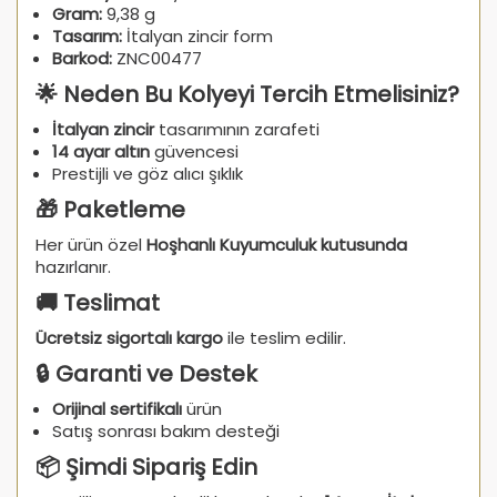
Gram:
9,38 g
Tasarım:
İtalyan zincir form
Barkod:
ZNC00477
🌟 Neden Bu Kolyeyi Tercih Etmelisiniz?
İtalyan zincir
tasarımının zarafeti
14 ayar altın
güvencesi
Prestijli ve göz alıcı şıklık
🎁 Paketleme
Her ürün özel
Hoşhanlı Kuyumculuk kutusunda
hazırlanır.
🚚 Teslimat
Ücretsiz sigortalı kargo
ile teslim edilir.
🔒 Garanti ve Destek
Orijinal sertifikalı
ürün
Satış sonrası bakım desteği
📦 Şimdi Sipariş Edin