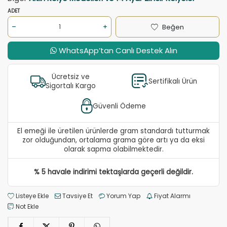
ADET
Beğen
WhatsApp’tan Canlı Destek Alın
Ücretsiz ve
Sertifikalı Ürün
Sigortalı Kargo
Güvenli Ödeme
El emeği ile üretilen ürünlerde gram standardı tutturmak
zor olduğundan, ortalama grama göre artı ya da eksi
olarak sapma olabilmektedir.
% 5 havale indirimi tektaşlarda geçerli değildir.
Listeye Ekle
Tavsiye Et
Yorum Yap
Fiyat Alarmı
Not Ekle