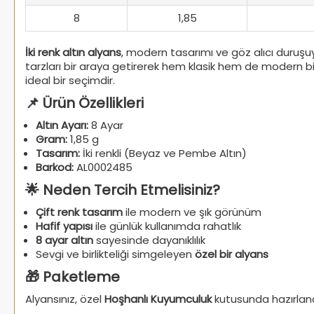
8
1,85
İki renk altın alyans
, modern tasarımı ve göz alıcı duruşuy
tarzları bir araya getirerek hem klasik hem de modern bi
ideal bir seçimdir.
📌 Ürün Özellikleri
Altın Ayarı:
8 Ayar
Gram:
1,85 g
Tasarım:
İki renkli (Beyaz ve Pembe Altın)
Barkod:
AL0002485
🌟 Neden Tercih Etmelisiniz?
Çift renk tasarım
ile modern ve şık görünüm
Hafif yapısı
ile günlük kullanımda rahatlık
8 ayar altın
sayesinde dayanıklılık
Sevgi ve birlikteliği simgeleyen
özel bir alyans
🎁 Paketleme
Alyansınız, özel
Hoşhanlı Kuyumculuk
kutusunda hazırlanar