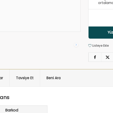
ortalama
Yüz
Listeye Ekle
ar
Tavsiye Et
Beni Ara
yans
Barkod