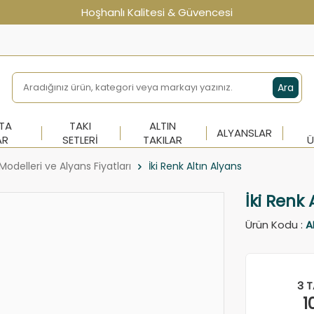
Hoşhanlı Kalitesi & Güvencesi
Ara
NTA
TAKI
ALTIN
ALYANSLAR
AR
SETLERI
TAKILAR
Ü
Modelleri ve Alyans Fiyatları
İki Renk Altın Alyans
İki Renk 
Ürün Kodu :
A
3 T
1