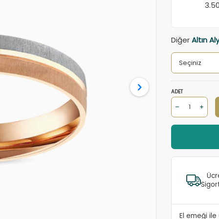
3.5
Diğer
Altın Al
ADET
Ücr
Sigor
El emeği il