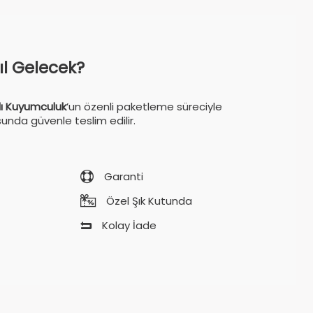
sıl Gelecek?
ı Kuyumculuk
’un özenli paketleme süreciyle
sunda güvenle teslim edilir.
Garanti
Özel Şık Kutunda
Kolay İade