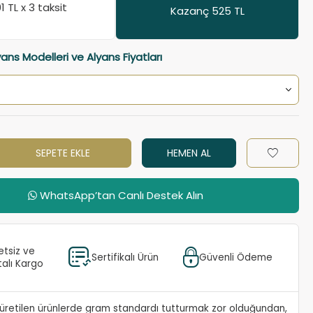
01
TL x 3 taksit
Kazanç 525 TL
yans Modelleri ve Alyans Fiyatları
SEPETE EKLE
HEMEN AL
WhatsApp’tan Canlı Destek Alın
etsiz ve
Sertifikalı Ürün
Güvenli Ödeme
talı Kargo
e üretilen ürünlerde gram standardı tutturmak zor olduğundan,