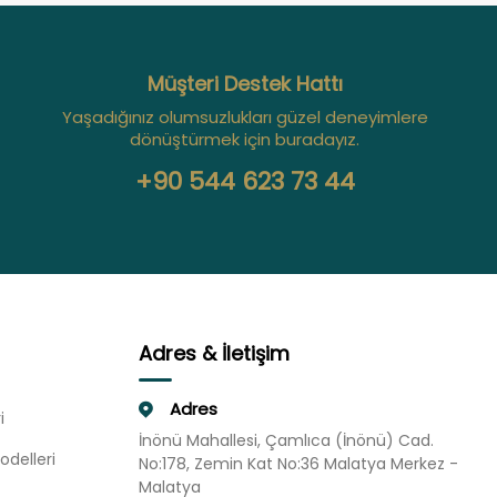
Müşteri Destek Hattı
Yaşadığınız olumsuzlukları güzel deneyimlere
dönüştürmek için buradayız.
+90 544 623 73 44
Adres & İletişim
Adres
i
İnönü Mahallesi, Çamlıca (İnönü) Cad.
odelleri
No:178, Zemin Kat No:36 Malatya Merkez -
Malatya