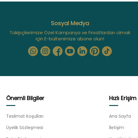
Sosyal Medya
Takipçilerimize Özel Kampanya ve Fırsatlardan olmak
için E-bültenimize abone olun!
Önemli Bilgiler
Hızlı Erişim
Teslimat Koşulları
Ana Sayfa
Üyelik Sözleşmesi
İletişim