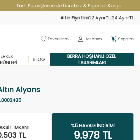
Tüm Siparişlerinizde Ücretsiz & Sigortalı Kargo
Altın Fiyatları
22 Ayar
TL
|
24 Ayar
TL
0
0
Favorilerim
Hesabım
Sepetim
ERKEK
BERRA HOŞHANLI ÖZEL
BLOG
RÜNLERI
TASARIMLARI
Altın Alyans
L0002485
%5 HAVALE İNDIRIMI
AKSIT İMKANI
9.978
TL
0.503
TL