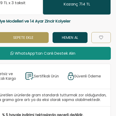
59
TL x 3 taksit
Kazanç 714 TL
lye Modelleri ve 14 Ayar Zincir Kolyeler
SEPETE EKLE
HEMEN AL
WhatsApp’tan Canlı Destek Alın
etsiz ve
Sertifikalı Ürün
Güvenli Ödeme
talı Kargo
e üretilen ürünlerde gram standardı tutturmak zor olduğundan,
 grama göre artı ya da eksi olarak sapma olabilmektedir.
% 5 havale indirimi tektaşlarda geçerli değildir.