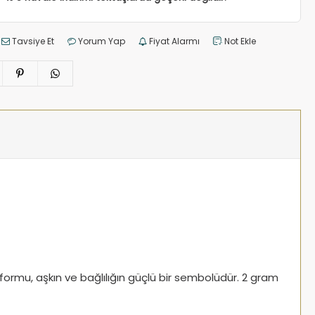
Tavsiye Et
Yorum Yap
Fiyat Alarmı
Not Ekle
lp formu, aşkın ve bağlılığın güçlü bir sembolüdür. 2 gram