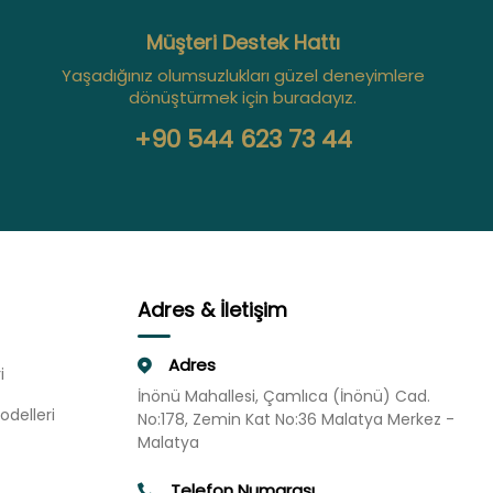
Müşteri Destek Hattı
Yaşadığınız olumsuzlukları güzel deneyimlere
dönüştürmek için buradayız.
+90 544 623 73 44
Adres & İletişim
Adres
i
İnönü Mahallesi, Çamlıca (İnönü) Cad.
odelleri
No:178, Zemin Kat No:36 Malatya Merkez -
Malatya
Telefon Numarası