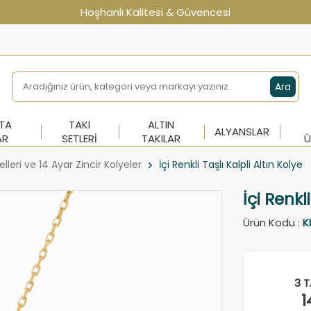
Hoşhanlı Kalitesi & Güvencesi
Ara
NTA
TAKI
ALTIN
ALYANSLAR
AR
SETLERI
TAKILAR
Ü
lleri ve 14 Ayar Zincir Kolyeler
İçi Renkli Taşlı Kalpli Altın Kolye
İçi Renkl
Ürün Kodu :
K
3 T
1