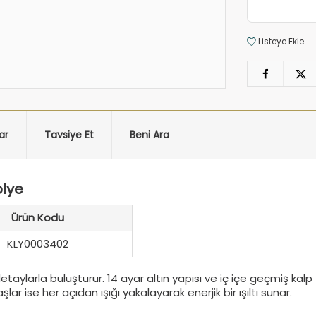
Listeye Ekle
ar
Tavsiye Et
Beni Ara
olye
Ürün Kodu
KLY0003402
 detaylarla buluşturur. 14 ayar altın yapısı ve iç içe geçmiş ka
aşlar ise her açıdan ışığı yakalayarak enerjik bir ışıltı sunar.