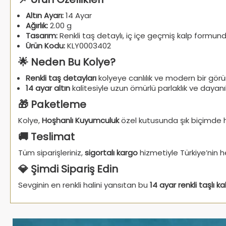
Altın Ayarı:
14 Ayar
Ağırlık:
2.00 g
Tasarım:
Renkli taş detaylı, iç içe geçmiş kalp formun
Ürün Kodu:
KLY0003402
🌟 Neden Bu Kolye?
Renkli taş detayları
kolyeye canlılık ve modern bir görü
14 ayar altın
kalitesiyle uzun ömürlü parlaklık ve dayanı
🎁 Paketleme
Kolye,
Hoşhanlı Kuyumculuk
özel kutusunda şık biçimde h
🚚 Teslimat
Tüm siparişleriniz,
sigortalı kargo
hizmetiyle Türkiye’nin he
💎 Şimdi Sipariş Edin
Sevginin en renkli halini yansıtan bu
14 ayar renkli taşlı kal