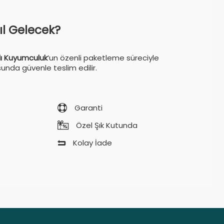
sıl Gelecek?
ı Kuyumculuk
’un özenli paketleme süreciyle
sunda güvenle teslim edilir.
Garanti
Özel Şık Kutunda
Kolay İade