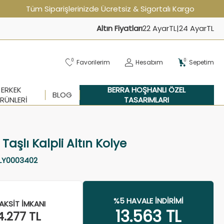
Tüm Siparişlerinizde Ücretsiz & Sigortalı Kargo
Altın Fiyatları
22 Ayar
TL
|
24 Ayar
TL
0
0
Favorilerim
Hesabım
Sepetim
ERKEK
BERRA HOŞHANLI ÖZEL
BLOG
RÜNLERI
TASARIMLARI
i Taşlı Kalpli Altın Kolye
LY0003402
%5 HAVALE İNDIRIMI
AKSIT İMKANI
13.563
TL
4.277
TL