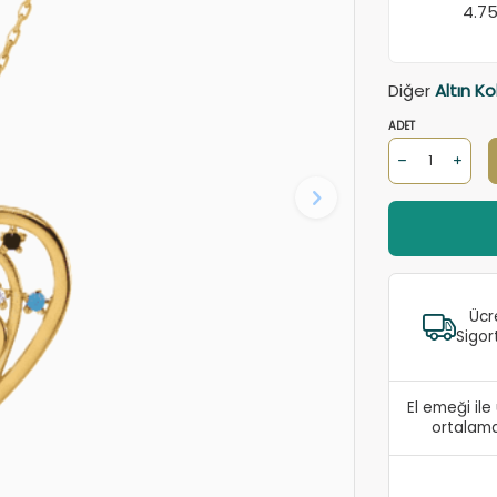
4.7
Diğer
Altın Ko
ADET
Ücr
Sigor
El emeği il
ortalama