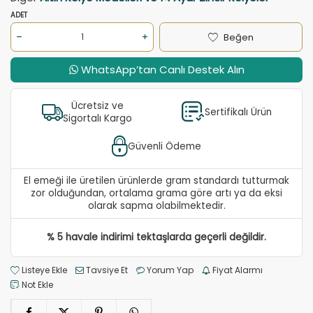
ADET
Beğen
WhatsApp’tan Canlı Destek Alın
Ücretsiz ve
Sertifikalı Ürün
Sigortalı Kargo
Güvenli Ödeme
El emeği ile üretilen ürünlerde gram standardı tutturmak
zor olduğundan, ortalama grama göre artı ya da eksi
olarak sapma olabilmektedir.
% 5 havale indirimi tektaşlarda geçerli değildir.
Listeye Ekle
Tavsiye Et
Yorum Yap
Fiyat Alarmı
Not Ekle