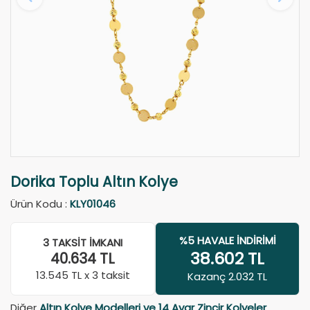
Dorika Toplu Altın Kolye
Ürün Kodu :
KLY01046
%5 HAVALE İNDIRIMI
3 TAKSIT İMKANI
38.602
TL
40.634
TL
13.545
TL x 3 taksit
Kazanç 2.032 TL
Diğer
Altın Kolye Modelleri ve 14 Ayar Zincir Kolyeler