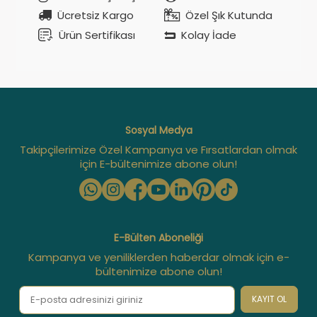
Ücretsiz Kargo
Özel Şık Kutunda
Ürün Sertifikası
Kolay İade
Sosyal Medya
Takipçilerimize Özel Kampanya ve Fırsatlardan olmak
için E-bültenimize abone olun!
E-Bülten Aboneliği
Kampanya ve yeniliklerden haberdar olmak için e-
bültenimize abone olun!
KAYIT OL