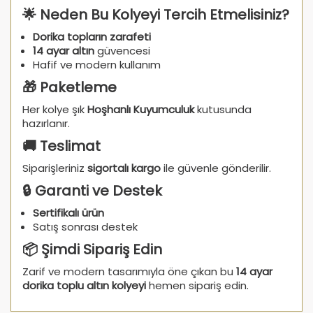
🌟 Neden Bu Kolyeyi Tercih Etmelisiniz?
Dorika topların zarafeti
14 ayar altın
güvencesi
Hafif ve modern kullanım
🎁 Paketleme
Her kolye şık
Hoşhanlı Kuyumculuk
kutusunda
hazırlanır.
🚚 Teslimat
Siparişleriniz
sigortalı kargo
ile güvenle gönderilir.
🔒 Garanti ve Destek
Sertifikalı ürün
Satış sonrası destek
📦 Şimdi Sipariş Edin
Zarif ve modern tasarımıyla öne çıkan bu
14 ayar
dorika toplu altın kolyeyi
hemen sipariş edin.