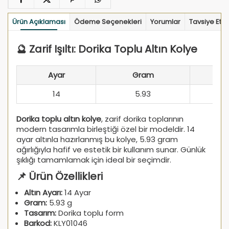
Ürün Açıklaması
Ödeme Seçenekleri
Yorumlar
Tavsiye Et
🔮 Zarif Işıltı: Dorika Toplu Altın Kolye
Ayar
Gram
14
5.93
Dorika toplu altın kolye
, zarif dorika toplarının
modern tasarımla birleştiği özel bir modeldir. 14
ayar altınla hazırlanmış bu kolye, 5.93 gram
ağırlığıyla hafif ve estetik bir kullanım sunar. Günlük
şıklığı tamamlamak için ideal bir seçimdir.
📌 Ürün Özellikleri
Altın Ayarı:
14 Ayar
Gram:
5.93 g
Tasarım:
Dorika toplu form
Barkod:
KLY01046