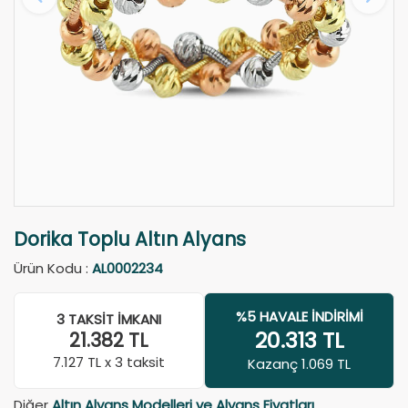
Dorika Toplu Altın Alyans
Ürün Kodu :
AL0002234
%5 HAVALE İNDIRIMI
3 TAKSIT İMKANI
20.313
TL
21.382
TL
7.127
TL x 3 taksit
Kazanç 1.069 TL
Diğer
Altın Alyans Modelleri ve Alyans Fiyatları