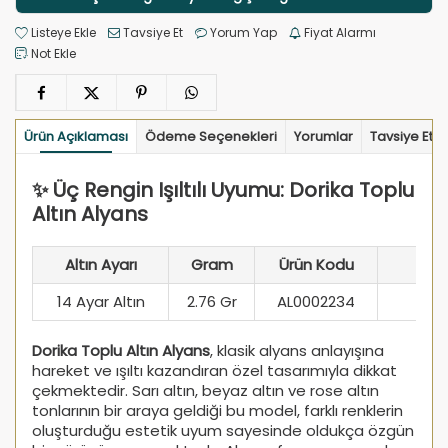
Listeye Ekle
Tavsiye Et
Yorum Yap
Fiyat Alarmı
Not Ekle
Ürün Açıklaması
Ödeme Seçenekleri
Yorumlar
Tavsiye Et
✨ Üç Rengin Işıltılı Uyumu: Dorika Toplu
Altın Alyans
Altın Ayarı
Gram
Ürün Kodu
14 Ayar Altın
2.76 Gr
AL0002234
Dori
Dorika Toplu Altın Alyans
, klasik alyans anlayışına
hareket ve ışıltı kazandıran özel tasarımıyla dikkat
çekmektedir. Sarı altın, beyaz altın ve rose altın
tonlarının bir araya geldiği bu model, farklı renklerin
oluşturduğu estetik uyum sayesinde oldukça özgün