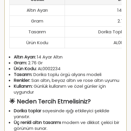
Altın Ayarı
14 Aya
Gram
2.76 G
Tasarım
Dorika Toplu Ö
Ürün Kodu
AL0002
Altın Ayarı:
14 Ayar Altın
Gram:
2.76 Gr
Ürün Kodu:
AL0002234
Tasarım:
Dorika toplu örgü alyans modeli
Renkler:
Sarı altın, beyaz altın ve rose altın uyumu
Kullanım:
Günlük kullanım ve özel günler için
uygundur
🌟 Neden Tercih Etmelisiniz?
Dorika toplar
sayesinde ışığı etkileyici şekilde
yansıtır.
Üç renkli altın tasarımı
modern ve dikkat çekici bir
görünüm sunar.