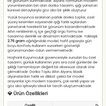
bir görünüm sunmaktadır. Alyans formunun modern
yorumlarından biri olan dorika tasarım, ışığı yansıtan
küresel detaylarıyla göz alıcı bir şıklık oluşturur.
Yüzük boyunca sıralanan parlak dorika toplar, özel
yüzey kesimleri sayesinde ışığı farklı açılardan
yansıtarak hareketli bir görünüm kazandırmaktadır.
Altın renklerinin iç içe geçtiği örgü formu ise
tasarıma derinlik ve dinamizm katmaktadır. Yaklaşık
2.76 gram
ağırlığındaki model, hafif yapısıyla gün
boyu konforlu kullanım sunarken gösterişli
görünümünden ödün vermemektedir.
Hoşhanlı Kuyumculuk güvencesiyle sunulan bu özel
tasarım; günlük kullanımın yanı sıra özel günlerde de
şıklığı tamamlayan değerli bir aksesuar olarak öne
çıkmaktadır. Dorika Toplu Altın Alyans, klasik
alyanslardan farklı ve dikkat çekici bir model
arayanlar için modern tasarımı, çok renkli yapısı ve
göz alıcı ışıltısıyla ideal bir tercih oluşturmaktadır.
💎 Ürün Özellikleri
Özellik
Deta