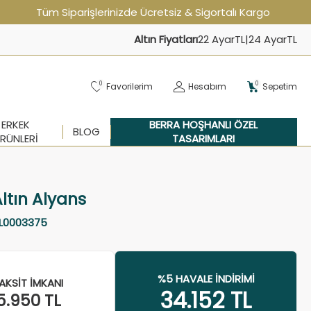
Tüm Siparişlerinizde Ücretsiz & Sigortalı Kargo
Altın Fiyatları
22 Ayar
TL
|
24 Ayar
TL
0
0
Favorilerim
Hesabım
Sepetim
ERKEK
BERRA HOŞHANLI ÖZEL
BLOG
RÜNLERI
TASARIMLARI
ltın Alyans
L0003375
%5 HAVALE İNDIRIMI
AKSIT İMKANI
34.152
TL
5.950
TL