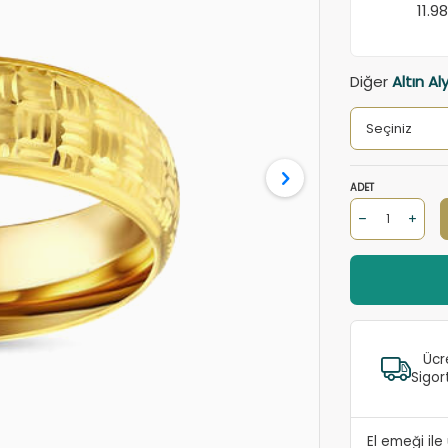
11.9
Diğer
Altın Al
ADET
Ücr
Sigor
El emeği il