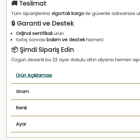
🚚 Teslimat
Tüm siparişleriniz
sigortalı kargo
ile güvenle adresinize ula
🔒 Garanti ve Destek
Orijinal sertifikalı
ürün
Satış sonrası
bakım ve destek
hizmeti
📦 Şimdi Sipariş Edin
Özgün desenli bu 22 ayar dokulu altın alyansı hemen sipari
Ürün Açıklaması
Gram
Renk
Ayar