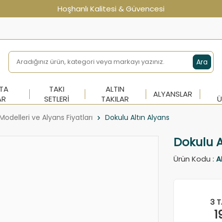
Hoşhanlı Kalitesi & Güvencesi
Ara
NTA
TAKI
ALTIN
ALYANSLAR
AR
SETLERI
TAKILAR
Ü
Modelleri ve Alyans Fiyatları
Dokulu Altın Alyans
Dokulu A
Ürün Kodu :
A
3 T
1