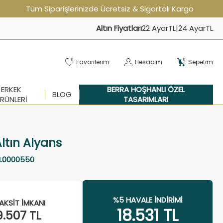
Tüm Siparişlerinizde Ücretsiz & Sigortalı Kargo
Altın Fiyatları
22 Ayar
TL
|
24 Ayar
TL
0
0
Favorilerim
Hesabım
Sepetim
ERKEK
BERRA HOŞHANLI ÖZEL
BLOG
RÜNLERI
TASARIMLARI
ltın Alyans
L0000550
%5 HAVALE İNDIRIMI
AKSIT İMKANI
18.531
TL
9.507
TL