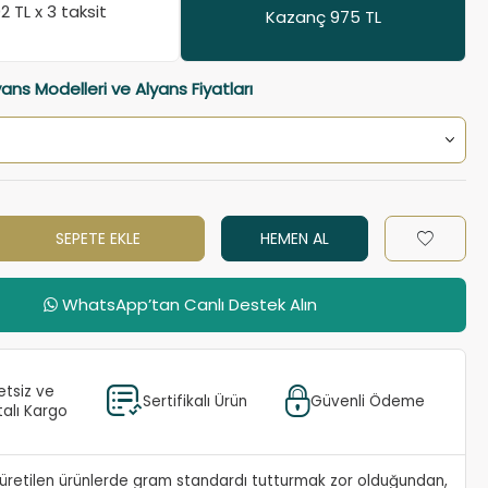
02
TL x 3 taksit
Kazanç 975 TL
yans Modelleri ve Alyans Fiyatları
SEPETE EKLE
HEMEN AL
WhatsApp’tan Canlı Destek Alın
etsiz ve
Sertifikalı Ürün
Güvenli Ödeme
talı Kargo
e üretilen ürünlerde gram standardı tutturmak zor olduğundan,