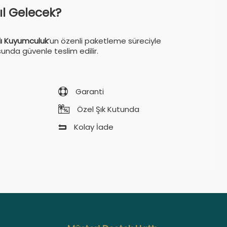
sıl Gelecek?
ı Kuyumculuk
’un özenli paketleme süreciyle
sunda güvenle teslim edilir.
Garanti
Özel Şık Kutunda
Kolay İade