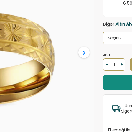
6.5
Diğer
Altın Al
ADET
Ücr
Sigor
El emeği il