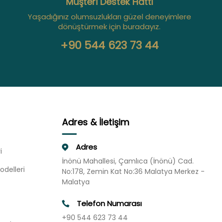
Müşteri Destek Hattı
Yaşadığınız olumsuzlukları güzel deneyimlere
dönüştürmek için buradayız.
+90 544 623 73 44
Adres & İletişim
Adres
i
İnönü Mahallesi, Çamlıca (İnönü) Cad.
odelleri
No:178, Zemin Kat No:36 Malatya Merkez -
Malatya
Telefon Numarası
+90 544 623 73 44