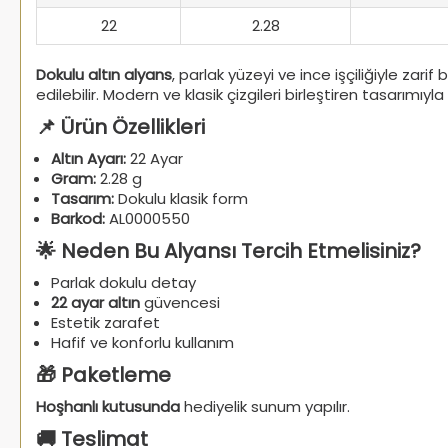
22
2.28
Dokulu altın alyans
, parlak yüzeyi ve ince işçiliğiyle zari
edilebilir. Modern ve klasik çizgileri birleştiren tasarımıyla 
📌 Ürün Özellikleri
Altın Ayarı:
22 Ayar
Gram:
2.28 g
Tasarım:
Dokulu klasik form
Barkod:
AL0000550
🌟 Neden Bu Alyansı Tercih Etmelisiniz?
Parlak dokulu detay
22 ayar altın
güvencesi
Estetik zarafet
Hafif ve konforlu kullanım
🎁 Paketleme
Hoşhanlı kutusunda
hediyelik sunum yapılır.
🚚 Teslimat