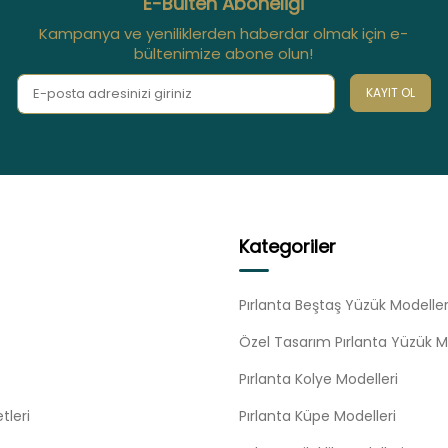
E-Bülten Aboneliği
Kampanya ve yeniliklerden haberdar olmak için e-
bültenimize abone olun!
KAYIT OL
Kategoriler
Pırlanta Beştaş Yüzük Modeller
Özel Tasarım Pırlanta Yüzük M
Pırlanta Kolye Modelleri
tleri
Pırlanta Küpe Modelleri