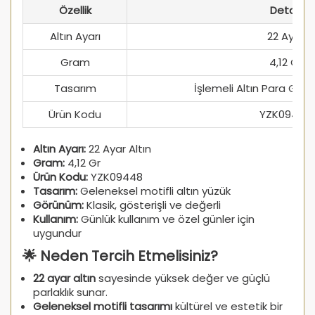
Özellik
Detay
Altın Ayarı
22 Ayar
Gram
4,12 Gr
Tasarım
İşlemeli Altın Para Gör
Ürün Kodu
YZK09448
Altın Ayarı:
22 Ayar Altın
Gram:
4,12 Gr
Ürün Kodu:
YZK09448
Tasarım:
Geleneksel motifli altın yüzük
Görünüm:
Klasik, gösterişli ve değerli
Kullanım:
Günlük kullanım ve özel günler için
uygundur
🌟 Neden Tercih Etmelisiniz?
22 ayar altın
sayesinde yüksek değer ve güçlü
parlaklık sunar.
Geleneksel motifli tasarımı
kültürel ve estetik bir