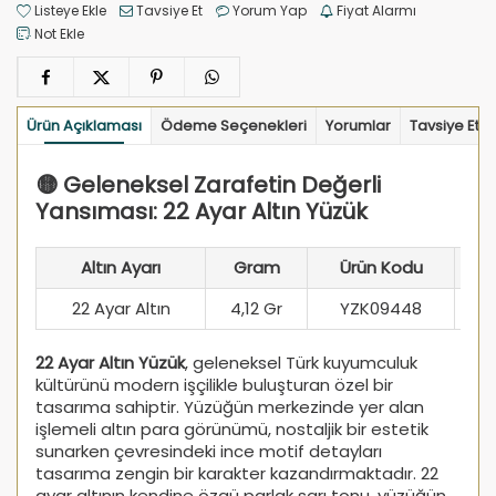
Listeye Ekle
Tavsiye Et
Yorum Yap
Fiyat Alarmı
Not Ekle
Ürün Açıklaması
Ödeme Seçenekleri
Yorumlar
Tavsiye Et
🟡 Geleneksel Zarafetin Değerli
Yansıması: 22 Ayar Altın Yüzük
Altın Ayarı
Gram
Ürün Kodu
22 Ayar Altın
4,12 Gr
YZK09448
22 Ayar Altın Yüzük
, geleneksel Türk kuyumculuk
kültürünü modern işçilikle buluşturan özel bir
tasarıma sahiptir. Yüzüğün merkezinde yer alan
işlemeli altın para görünümü, nostaljik bir estetik
sunarken çevresindeki ince motif detayları
tasarıma zengin bir karakter kazandırmaktadır. 22
ayar altının kendine özgü parlak sarı tonu, yüzüğün