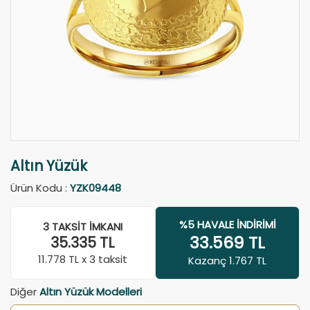
Altın Yüzük
Ürün Kodu :
YZK09448
%5 HAVALE İNDIRIMI
3 TAKSIT İMKANI
33.569
TL
35.335
TL
11.778
TL x 3 taksit
Kazanç 1.767 TL
Diğer
Altın Yüzük Modelleri