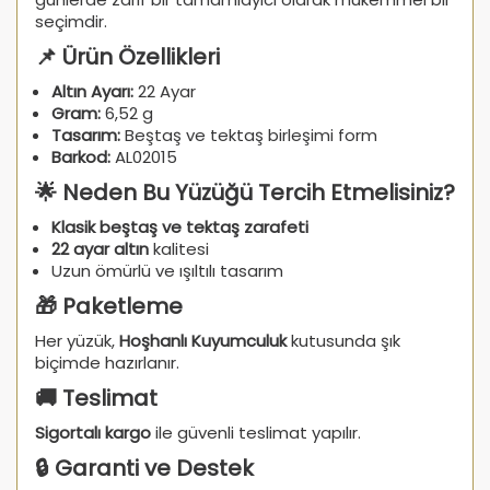
seçimdir.
📌 Ürün Özellikleri
Altın Ayarı:
22 Ayar
Gram:
6,52 g
Tasarım:
Beştaş ve tektaş birleşimi form
Barkod:
AL02015
🌟 Neden Bu Yüzüğü Tercih Etmelisiniz?
Klasik beştaş ve tektaş zarafeti
22 ayar altın
kalitesi
Uzun ömürlü ve ışıltılı tasarım
🎁 Paketleme
Her yüzük,
Hoşhanlı Kuyumculuk
kutusunda şık
biçimde hazırlanır.
🚚 Teslimat
Sigortalı kargo
ile güvenli teslimat yapılır.
🔒 Garanti ve Destek