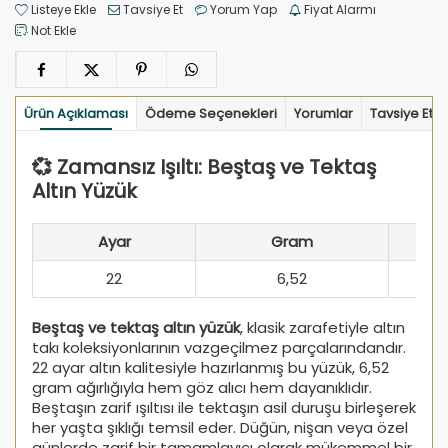
Listeye Ekle
Tavsiye Et
Yorum Yap
Fiyat Alarmı
Not Ekle
Ürün Açıklaması
Ödeme Seçenekleri
Yorumlar
Tavsiye Et
💞 Zamansız Işıltı: Beştaş ve Tektaş
Altın Yüzük
Ayar
Gram
22
6,52
Beştaş ve tektaş altın yüzük
, klasik zarafetiyle altın
takı koleksiyonlarının vazgeçilmez parçalarındandır.
22 ayar altın kalitesiyle hazırlanmış bu yüzük, 6,52
gram ağırlığıyla hem göz alıcı hem dayanıklıdır.
Beştaşın zarif ışıltısı ile tektaşın asil duruşu birleşerek
her yaşta şıklığı temsil eder. Düğün, nişan veya özel
günlerde zarif bir tamamlayıcı olarak mükemmel bir