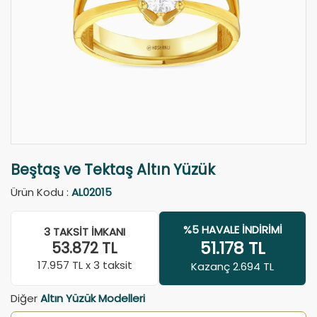
Beştaş ve Tektaş Altın Yüzük
Ürün Kodu :
AL02015
%5 HAVALE İNDIRIMI
3 TAKSIT İMKANI
51.178
TL
53.872
TL
17.957
TL x 3 taksit
Kazanç 2.694 TL
Diğer
Altın Yüzük Modelleri