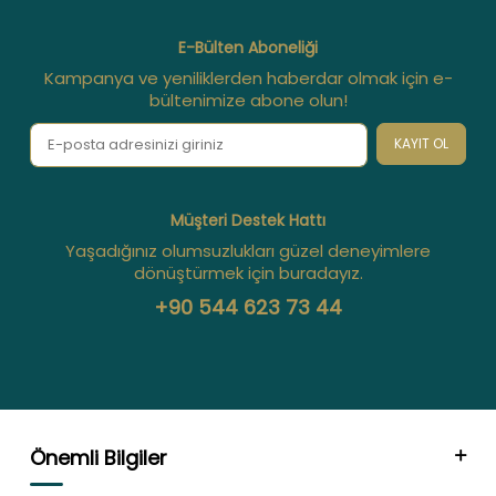
E-Bülten Aboneliği
Kampanya ve yeniliklerden haberdar olmak için e-
bültenimize abone olun!
KAYIT OL
Müşteri Destek Hattı
Yaşadığınız olumsuzlukları güzel deneyimlere
dönüştürmek için buradayız.
+90 544 623 73 44
Önemli Bilgiler