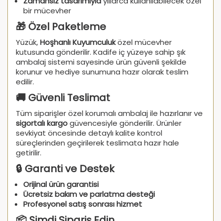
Zamansız tasarımıyla
yıllarca kullanılabilecek özel
bir mücevher
🎁 Özel Paketleme
Yüzük,
Hoşhanlı Kuyumculuk
özel mücevher
kutusunda gönderilir. Kadife iç yüzeye sahip şık
ambalaj sistemi sayesinde ürün güvenli şekilde
korunur ve hediye sunumuna hazır olarak teslim
edilir.
🚚 Güvenli Teslimat
Tüm siparişler özel korumalı ambalaj ile hazırlanır ve
sigortalı kargo
güvencesiyle gönderilir. Ürünler
sevkiyat öncesinde detaylı kalite kontrol
süreçlerinden geçirilerek teslimata hazır hale
getirilir.
🔒 Garanti ve Destek
Orijinal ürün garantisi
Ücretsiz bakım ve parlatma desteği
Profesyonel satış sonrası hizmet
📦 Şimdi Sipariş Edin