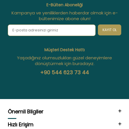
E-Bülten Aboneliği
Kampanya ve yeniliklerden haberdar olmak için e-
bültenimize abone olun!
KAYIT OL
Müşteri Destek Hattı
Yaşadığınız olumsuzlukları güzel deneyimlere
dönüştürmek için buradayız.
+90 544 623 73 44
Önemli Bilgiler
Hızlı Erişim