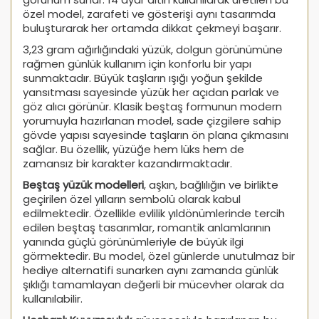
özel model, zarafeti ve gösterişi aynı tasarımda
buluşturarak her ortamda dikkat çekmeyi başarır.
3,23 gram ağırlığındaki yüzük, dolgun görünümüne
rağmen günlük kullanım için konforlu bir yapı
sunmaktadır. Büyük taşların ışığı yoğun şekilde
yansıtması sayesinde yüzük her açıdan parlak ve
göz alıcı görünür. Klasik beştaş formunun modern
yorumuyla hazırlanan model, sade çizgilere sahip
gövde yapısı sayesinde taşların ön plana çıkmasını
sağlar. Bu özellik, yüzüğe hem lüks hem de
zamansız bir karakter kazandırmaktadır.
Beştaş yüzük modelleri
, aşkın, bağlılığın ve birlikte
geçirilen özel yılların sembolü olarak kabul
edilmektedir. Özellikle evlilik yıldönümlerinde tercih
edilen beştaş tasarımlar, romantik anlamlarının
yanında güçlü görünümleriyle de büyük ilgi
görmektedir. Bu model, özel günlerde unutulmaz bir
hediye alternatifi sunarken aynı zamanda günlük
şıklığı tamamlayan değerli bir mücevher olarak da
kullanılabilir.