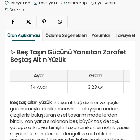
Listeye Ekle
Tavsiye Et
Yorum Yap
Fiyat Alarmı
Not Ekle
Ürün Açıklaması
Ödeme Seçenekleri
Yorumlar
Tavsiye Et
✨ Beş Taşın Gücünü Yansıtan Zarafet:
Beştaş Altın Yüzük
Ayar
Gram
14 Ayar
3,23 Gr
Beştaş altın yüzük
, ihtişamlı taş dizilimi ve güçlü
görünümüyle klasik mücevher anlayışını modern
çizgilerle buluşturan özel tasarım modellerden
biridir. Yan yana sıralanan beş büyük taş detayı,
yüzüğe etkileyici bir ışıltı kazandırırken simetrik yapısı
sayesinde son derece dengeli ve estetik bir
görünüm sunar. 14 ayar altın kullanılarak üretilen bu