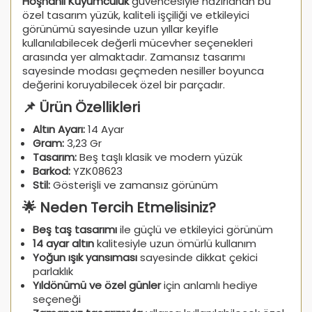
Hoşhanlı Kuyumculuk
güvencesiyle hazırlanan bu
özel tasarım yüzük, kaliteli işçiliği ve etkileyici
görünümü sayesinde uzun yıllar keyifle
kullanılabilecek değerli mücevher seçenekleri
arasında yer almaktadır. Zamansız tasarımı
sayesinde modası geçmeden nesiller boyunca
değerini koruyabilecek özel bir parçadır.
📌 Ürün Özellikleri
Altın Ayarı:
14 Ayar
Gram:
3,23 Gr
Tasarım:
Beş taşlı klasik ve modern yüzük
Barkod:
YZK08623
Stil:
Gösterişli ve zamansız görünüm
🌟 Neden Tercih Etmelisiniz?
Beş taş tasarımı
ile güçlü ve etkileyici görünüm
14 ayar altın
kalitesiyle uzun ömürlü kullanım
Yoğun ışık yansıması
sayesinde dikkat çekici
parlaklık
Yıldönümü ve özel günler
için anlamlı hediye
seçeneği