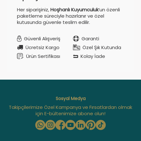
Her siparişiniz,
Hoşhanlı Kuyumculuk
’un özenli
paketleme süreciyle hazırlanır ve özel
kutusunda güvenle teslim edilir.
Güvenli Alışveriş
Garanti
Ücretsiz Kargo
Özel Şık Kutunda
Ürün Sertifikası
Kolay İade
Sosyal Medya
Takipçilerimize Özel Kampanya ve Fırsatlardan olmak
için E-bültenimize abone olun!