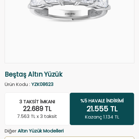
Beştaş Altın Yüzük
Ürün Kodu :
YZK08623
%5 HAVALE İNDIRIMI
3 TAKSIT İMKANI
21.555
TL
22.689
TL
7.563
TL x 3 taksit
Kazanç 1.134 TL
Diğer
Altın Yüzük Modelleri