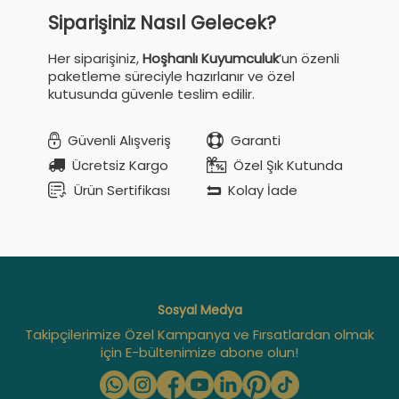
Siparişiniz Nasıl Gelecek?
Her siparişiniz,
Hoşhanlı Kuyumculuk
’un özenli
paketleme süreciyle hazırlanır ve özel
kutusunda güvenle teslim edilir.
Güvenli Alışveriş
Garanti
Ücretsiz Kargo
Özel Şık Kutunda
Ürün Sertifikası
Kolay İade
Sosyal Medya
Takipçilerimize Özel Kampanya ve Fırsatlardan olmak
için E-bültenimize abone olun!