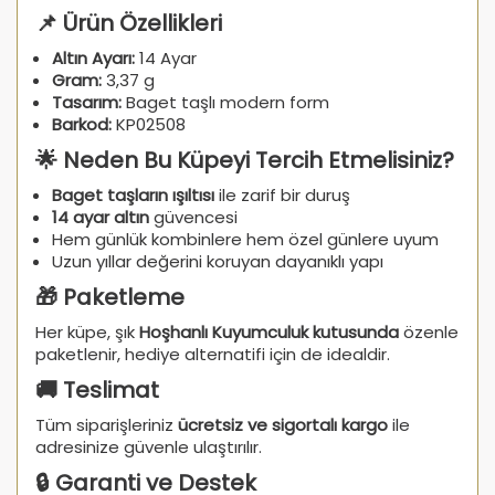
📌 Ürün Özellikleri
Altın Ayarı:
14 Ayar
Gram:
3,37 g
Tasarım:
Baget taşlı modern form
Barkod:
KP02508
🌟 Neden Bu Küpeyi Tercih Etmelisiniz?
Baget taşların ışıltısı
ile zarif bir duruş
14 ayar altın
güvencesi
Hem günlük kombinlere hem özel günlere uyum
Uzun yıllar değerini koruyan dayanıklı yapı
🎁 Paketleme
Her küpe, şık
Hoşhanlı Kuyumculuk kutusunda
özenle
paketlenir, hediye alternatifi için de idealdir.
🚚 Teslimat
Tüm siparişleriniz
ücretsiz ve sigortalı kargo
ile
adresinize güvenle ulaştırılır.
🔒 Garanti ve Destek