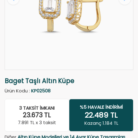
Baget Taşlı Altın Küpe
Ürün Kodu :
KP02508
%5 HAVALE İNDIRIMI
3 TAKSIT İMKANI
22.489
TL
23.673
TL
7.891
TL x 3 taksit
Kazanç 1.184 TL
Diğer
Altın Küpe Modelleri ve 14 Ayar Küpe Tasarımları