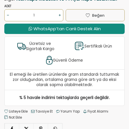
ADET
Beğen
WhatsApp’tan Canlı Destek Alın
Ücretsiz ve
Sertifikalı Ürün
Sigortalı Kargo
Güvenli Ödeme
El emeği ile üretilen ürünlerde gram standardı tutturmak
zor olduğundan, ortalama grama göre artı ya da eksi
olarak sapma olabilmektedir.
% 5 havale indirimi tektaşlarda geçerli değildir.
Listeye Ekle
Tavsiye Et
Yorum Yap
Fiyat Alarmı
Not Ekle