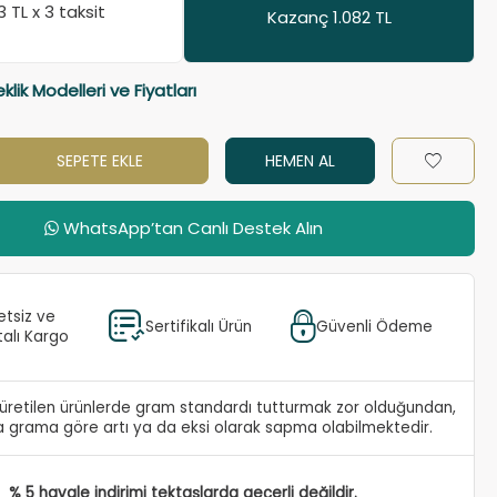
13
TL x 3 taksit
Kazanç 1.082 TL
leklik Modelleri ve Fiyatları
SEPETE EKLE
HEMEN AL
WhatsApp’tan Canlı Destek Alın
etsiz ve
Sertifikalı Ürün
Güvenli Ödeme
talı Kargo
e üretilen ürünlerde gram standardı tutturmak zor olduğundan,
 grama göre artı ya da eksi olarak sapma olabilmektedir.
% 5 havale indirimi tektaşlarda geçerli değildir.