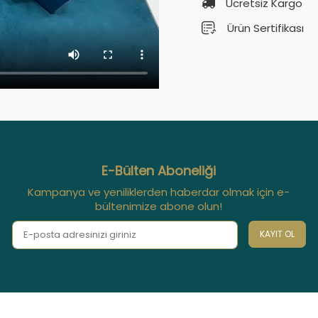
Ücretsiz Kargo
Ürün Sertifikası
E-Bülten Aboneliği
Kampanya ve yeniliklerden haberdar olmak için e-
bültenimize abone olun!
KAYIT OL