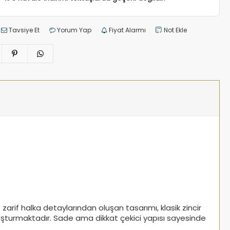
Tavsiye Et
Yorum Yap
Fiyat Alarmı
Not Ekle
arif halka detaylarından oluşan tasarımı, klasik zincir
oluşturmaktadır. Sade ama dikkat çekici yapısı sayesinde