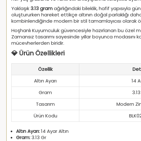
Yaklaşık
3.13 gram
ağırlığındaki bileklik, hafif yapısıyla 
oluştururken hareket ettikçe altının doğal parlaklığı daha 
kombinlendiğinde modern bir stil tamamlayıcısı olarak ö
Hoşhanlı Kuyumculuk güvencesiyle hazırlanan bu özel mod
Zamansız tasarımı sayesinde yıllar boyunca modasını koruy
mücevherlerden biridir.
💎 Ürün Özellikleri
Özellik
Det
Altın Ayarı
14 A
Gram
3.13
Tasarım
Modern Zinc
Ürün Kodu
BLK0
Altın Ayarı:
14 Ayar Altın
Gram:
3.13 Gr