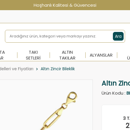
Hoşhanlı Kalitesi & Güvencesi
Ara
NTA
TAKI
ALTIN
ALYANSLAR
AR
SETLERI
TAKILAR
Ü
delleri ve Fiyatları
Altın Zincir Bileklik
Altın Zinc
Ürün Kodu :
B
3 T
2