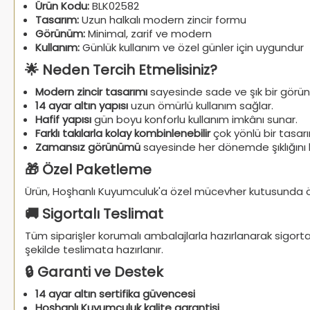
Ürün Kodu:
BLK02582
Tasarım:
Uzun halkalı modern zincir formu
Görünüm:
Minimal, zarif ve modern
Kullanım:
Günlük kullanım ve özel günler için uygundur
🌟 Neden Tercih Etmelisiniz?
Modern zincir tasarımı
sayesinde sade ve şık bir görü
14 ayar altın yapısı
uzun ömürlü kullanım sağlar.
Hafif yapısı
gün boyu konforlu kullanım imkânı sunar.
Farklı takılarla kolay kombinlenebilir
çok yönlü bir tasarı
Zamansız görünümü
sayesinde her dönemde şıklığını k
🎁 Özel Paketleme
Ürün, Hoşhanlı Kuyumculuk'a özel mücevher kutusunda öz
🚚 Sigortalı Teslimat
Tüm siparişler korumalı ambalajlarla hazırlanarak sigor
şekilde teslimata hazırlanır.
🔒 Garanti ve Destek
14 ayar altın sertifika güvencesi
Hoşhanlı Kuyumculuk kalite garantisi