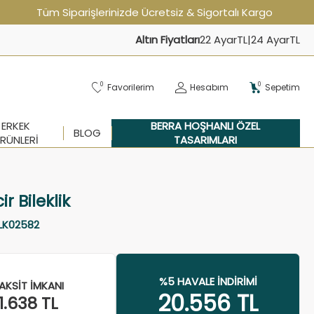
Tüm Siparişlerinizde Ücretsiz & Sigortalı Kargo
Altın Fiyatları
22 Ayar
TL
|
24 Ayar
TL
0
0
Favorilerim
Hesabım
Sepetim
ERKEK
BERRA HOŞHANLI ÖZEL
BLOG
RÜNLERI
TASARIMLARI
ir Bileklik
LK02582
%5 HAVALE İNDIRIMI
AKSIT İMKANI
20.556
TL
1.638
TL