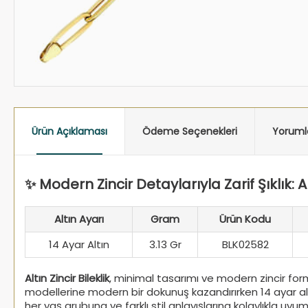
Ürün Açıklaması
Ödeme Seçenekleri
Yoruml
✨ Modern Zincir Detaylarıyla Zarif Şıklık: Alt
Altın Ayarı
Gram
Ürün Kodu
14 Ayar Altın
3.13 Gr
BLK02582
Altın Zincir Bileklik
, minimal tasarımı ve modern zincir form
modellerine modern bir dokunuş kazandırırken 14 ayar alt
her yaş grubuna ve farklı stil anlayışlarına kolaylıkla uy