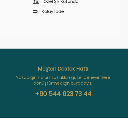
Özel Şık Kutunda
Kolay İade
Müşteri Destek Hattı
Yaşadığınız olumsuzlukları güzel deneyimlere
dönüştürmek için buradayız.
+90 544 623 73 44