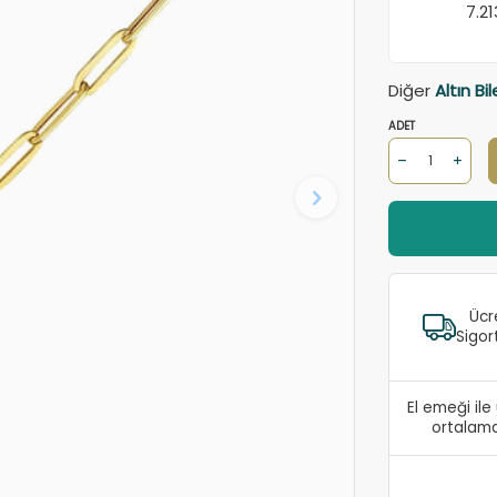
7.2
Diğer
Altın Bi
ADET
Ücr
Sigor
El emeği il
ortalama