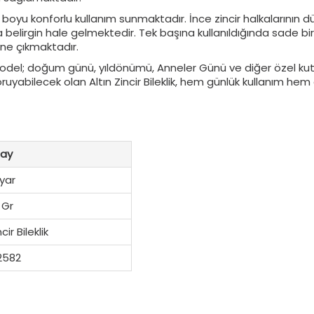
gün boyu konforlu kullanım sunmaktadır. İnce zincir halkalarının d
belirgin hale gelmektedir. Tek başına kullanıldığında sade bir ş
ne çıkmaktadır.
el; doğum günü, yıldönümü, Anneler Günü ve diğer özel kutlam
abilecek olan Altın Zincir Bileklik, hem günlük kullanım hem de
ay
yar
 Gr
ir Bileklik
2582