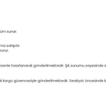
nüm sunar.
ma sahiptir.
orur.
enle hazırlanarak gönderilmektedir. Şık sunumu sayesinde se
talı kargo güvencesiyle gönderilmektedir. Sevkiyat öncesinde 