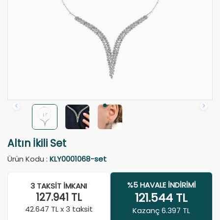
Altın İkili Set
Ürün Kodu :
KLY0001068-set
%5 HAVALE İNDIRIMI
3 TAKSIT İMKANI
121.544
TL
127.941
TL
42.647
TL x 3 taksit
Kazanç 6.397 TL