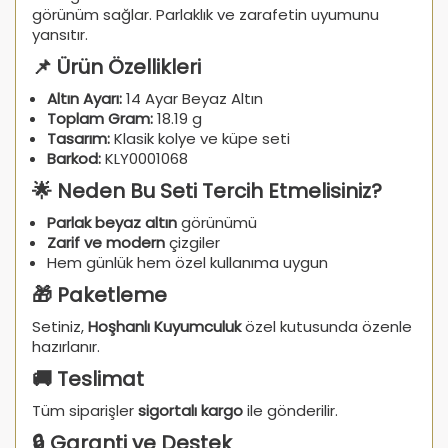
görünüm sağlar. Parlaklık ve zarafetin uyumunu
yansıtır.
📌 Ürün Özellikleri
Altın Ayarı:
14 Ayar Beyaz Altın
Toplam Gram:
18.19 g
Tasarım:
Klasik kolye ve küpe seti
Barkod:
KLY0001068
🌟 Neden Bu Seti Tercih Etmelisiniz?
Parlak beyaz altın
görünümü
Zarif ve modern
çizgiler
Hem günlük hem özel kullanıma uygun
🎁 Paketleme
Setiniz,
Hoşhanlı Kuyumculuk
özel kutusunda özenle
hazırlanır.
🚚 Teslimat
Tüm siparişler
sigortalı kargo
ile gönderilir.
🔒 Garanti ve Destek