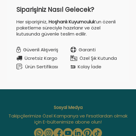
Siparişiniz Nasıl Gelecek?
Her siparişiniz,
Hoşhanlı Kuyumculuk
’un özenli
paketleme süreciyle hazırlanır ve özel
kutusunda güvenle teslim edilir.
Güvenli Alışveriş
Garanti
Ücretsiz Kargo
Özel Şık Kutunda
Ürün Sertifikası
Kolay İade
Sosyal Medya
Takipçilerimize Özel Kampanya ve Fırsatlardan olmak
için E-bültenimize abone olun!