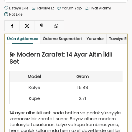
Listeye Ekle
Tavsiye Et
Yorum Yap
Fiyat Alarmı
Not Ekle
Ürün Açıklaması
Ödeme Seçenekleri
Yorumlar
Tavsiye Et
💫 Modern Zarafet: 14 Ayar Altın İkili
Set
Model
Gram
Kolye
15.48
Küpe
2.71
14 ayar altın ikili set
, sade hatları ve parlak yüzeyiyle
zamansız bir zarafet sunar. Beyaz altının modern
tonlarıyla tasarlanan kolye ve küpe kombinasyonu,
hem günlük kullanımda hem özel davetlerde asil bir