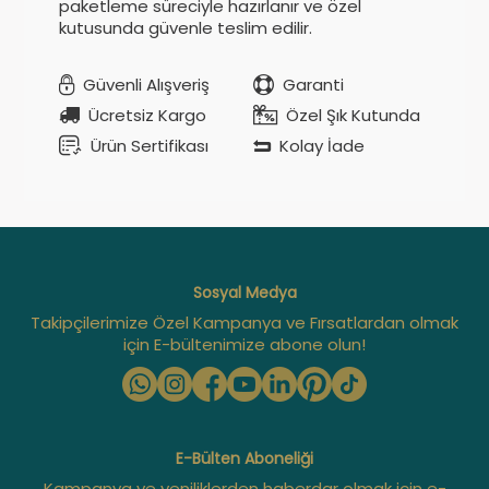
paketleme süreciyle hazırlanır ve özel
kutusunda güvenle teslim edilir.
Güvenli Alışveriş
Garanti
Ücretsiz Kargo
Özel Şık Kutunda
Ürün Sertifikası
Kolay İade
Sosyal Medya
Takipçilerimize Özel Kampanya ve Fırsatlardan olmak
için E-bültenimize abone olun!
E-Bülten Aboneliği
Kampanya ve yeniliklerden haberdar olmak için e-