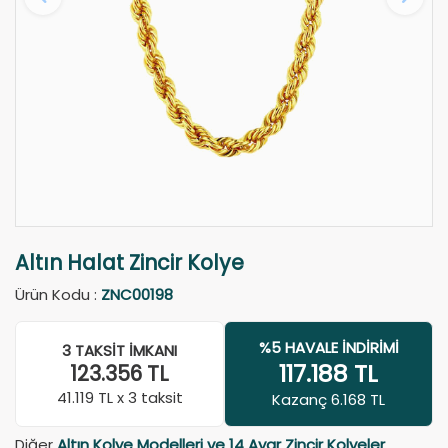
Altın Halat Zincir Kolye
Ürün Kodu :
ZNC00198
%5 HAVALE İNDIRIMI
3 TAKSIT İMKANI
117.188
TL
123.356
TL
41.119
TL x 3 taksit
Kazanç 6.168 TL
Diğer
Altın Kolye Modelleri ve 14 Ayar Zincir Kolyeler