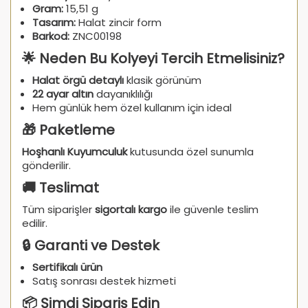
Gram:
15,51 g
Tasarım:
Halat zincir form
Barkod:
ZNC00198
🌟 Neden Bu Kolyeyi Tercih Etmelisiniz?
Halat örgü detaylı
klasik görünüm
22 ayar altın
dayanıklılığı
Hem günlük hem özel kullanım için ideal
🎁 Paketleme
Hoşhanlı Kuyumculuk
kutusunda özel sunumla
gönderilir.
🚚 Teslimat
Tüm siparişler
sigortalı kargo
ile güvenle teslim
edilir.
🔒 Garanti ve Destek
Sertifikalı ürün
Satış sonrası destek hizmeti
📦 Şimdi Sipariş Edin