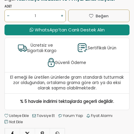
ADET
Beğen
WhatsApp’tan Canlı Destek Alın
Ücretsiz ve
Sertifikalı Ürün
Sigortalı Kargo
Güvenli Ödeme
El emeği ile üretilen ürünlerde gram standardı tutturmak
zor olduğundan, ortalama grama göre artı ya da eksi
olarak sapma olabilmektedir.
% 5 havale indirimi tektaşlarda geçerli değildir.
Listeye Ekle
Tavsiye Et
Yorum Yap
Fiyat Alarmı
Not Ekle