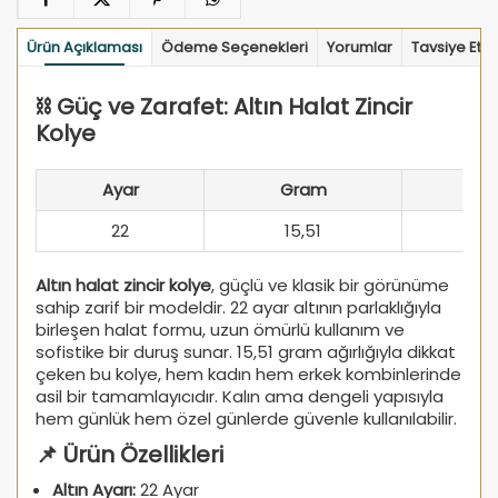
Ürün Açıklaması
Ödeme Seçenekleri
Yorumlar
Tavsiye Et
⛓️ Güç ve Zarafet: Altın Halat Zincir
Kolye
Ayar
Gram
22
15,51
Altın halat zincir kolye
, güçlü ve klasik bir görünüme
sahip zarif bir modeldir. 22 ayar altının parlaklığıyla
birleşen halat formu, uzun ömürlü kullanım ve
sofistike bir duruş sunar. 15,51 gram ağırlığıyla dikkat
çeken bu kolye, hem kadın hem erkek kombinlerinde
asil bir tamamlayıcıdır. Kalın ama dengeli yapısıyla
hem günlük hem özel günlerde güvenle kullanılabilir.
📌 Ürün Özellikleri
Altın Ayarı:
22 Ayar