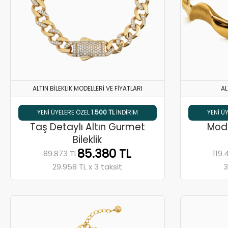
ALTIN BILEKLIK MODELLERI VE FIYATLARI
AL
% 5 HAVALE / EFT İNDIRIMI
YENI ÜYELERE ÖZEL
1.500 TL
INDIRIM
% 
Taş Detaylı Altın Gurmet
Mode
Bileklik
85.380 TL
89.873 TL
119.
29.958 TL x 3 taksit
3