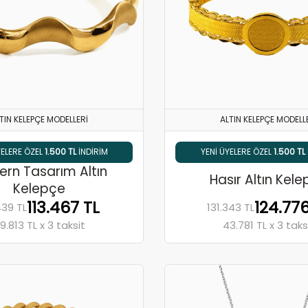
TIN KELEPÇE MODELLERI
ALTIN KELEPÇE MODELL
5 HAVALE / EFT İNDIRIMI
YENI ÜYELERE ÖZEL
1.500 TL
INDIRIM
% 5 HAVALE / EFT İNDIR
YENI ÜYELERE ÖZ
rn Tasarım Altın
Hasır Altın Kel
Kelepçe
113.467 TL
124.776
439 TL
131.343 TL
9.813 TL x 3 taksit
43.781 TL x 3 taks