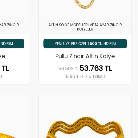
AYAR ZINCIR
ALTIN KOLYE MODELLERI VE 14 AYAR ZINCIR
KOLYELER
IMI
EL
1.500 TL
INDIRIM
% 5 HAVALE / EFT İNDIRIMI
lye
Pullu Zincir Altın Kolye
 TL
53.763 TL
56.593 TL
it
18.864 TL x 3 taksit