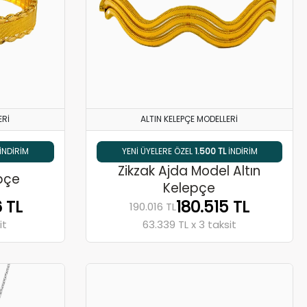
ERI
ALTIN KELEPÇE MODELLERI
IMI
EL
1.500 TL
INDIRIM
% 5 HAVALE / EFT İNDIRIMI
Zikzak Ajda Model Altın
epçe
Kelepçe
 TL
180.515 TL
190.016 TL
it
63.339 TL x 3 taksit