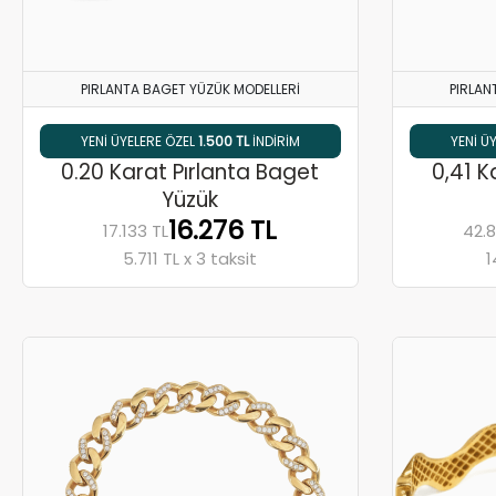
PIRLANTA BAGET YÜZÜK MODELLERI
PIRLAN
% 5 HAVALE / EFT İNDIRIMI
YENI ÜYELERE ÖZEL
1.500 TL
INDIRIM
% 
0.20 Karat Pırlanta Baget
0,41 K
Yüzük
16.276 TL
17.133 TL
42.8
5.711 TL x 3 taksit
1