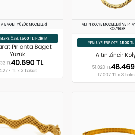
TA BAGET YÜZÜK MODELLERI
ALTIN KOLYE MODELLERI VE 14 
KOLYELER
5 HAVALE / EFT İNDIRIMI
YENI ÜYELERE ÖZEL
1.500 TL
INDIRIM
% 5 HAVALE / EFT İNDIR
YENI ÜYELERE ÖZ
arat Pırlanta Baget
Yüzük
Altın Zincir Ko
40.690 TL
32 TL
48.469
51.020 TL
4.277 TL x 3 taksit
17.007 TL x 3 taks