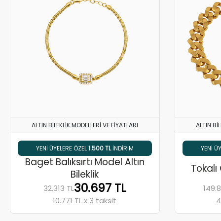
ALTIN BILEKLIK MODELLERI VE FIYATLARI
ALTIN BI
% 5 HAVALE / EFT İNDIRIMI
YENI ÜYELERE ÖZEL
1.500 TL
INDIRIM
% 
Baget Balıksırtı Model Altın
Tokalı 
Bileklik
30.697 TL
32.313 TL
149.
10.771 TL x 3 taksit
4