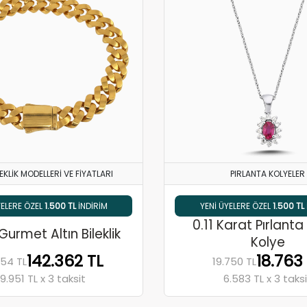
LEKLIK MODELLERI VE FIYATLARI
PIRLANTA KOLYELER
5 HAVALE / EFT İNDIRIMI
YENI ÜYELERE ÖZEL
1.500 TL
INDIRIM
% 5 HAVALE / EFT İNDIR
YENI ÜYELERE ÖZ
0.11 Karat Pırlanta
Gurmet Altın Bileklik
Kolye
142.362 TL
18.763
854 TL
19.750 TL
9.951 TL x 3 taksit
6.583 TL x 3 taks