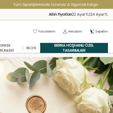
Tüm Siparişlerinizde Ücretsiz & Sigortalı Kargo
Altın Fiyatları
22 Ayar
TL
|
24 Ayar
TL
0
0
Favorilerim
Hesabım
Sepetim
ERKEK
BERRA HOŞHANLI ÖZEL
BLOG
RÜNLERI
TASARIMLARI