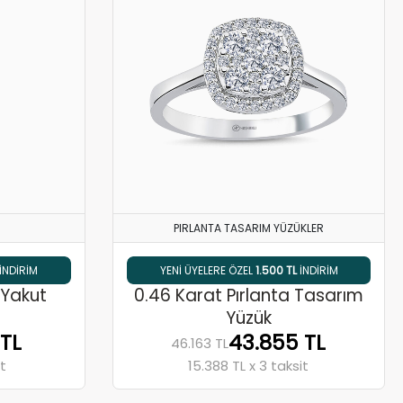
PIRLANTA TASARIM YÜZÜKLER
IMI
EL
1.500 TL
INDIRIM
% 5 HAVALE / EFT İNDIRIMI
 Yakut
0.46 Karat Pırlanta Tasarım
Yüzük
 TL
43.855 TL
46.163 TL
it
15.388 TL x 3 taksit