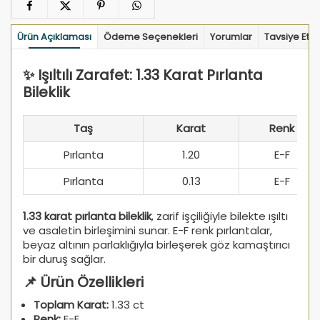
Ürün Açıklaması
Ödeme Seçenekleri
Yorumlar
Tavsiye Et
✨ Işıltılı Zarafet: 1.33 Karat Pırlanta
Bileklik
Taş
Karat
Renk
Pırlanta
1.20
E-F
Pırlanta
0.13
E-F
1.33 karat pırlanta bileklik
, zarif işçiliğiyle bilekte ışıltı
ve asaletin birleşimini sunar. E-F renk pırlantalar,
beyaz altının parlaklığıyla birleşerek göz kamaştırıcı
bir duruş sağlar.
📌 Ürün Özellikleri
Toplam Karat:
1.33 ct
Renk:
E-F