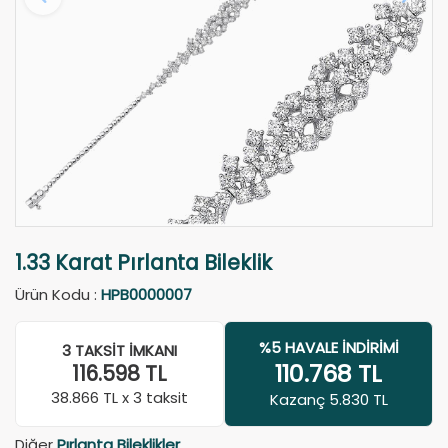
1.33 Karat Pırlanta Bileklik
Ürün Kodu :
HPB0000007
%5 HAVALE İNDIRIMI
3 TAKSIT İMKANI
110.768
TL
116.598
TL
38.866
TL x 3 taksit
Kazanç 5.830 TL
Diğer
Pırlanta Bileklikler