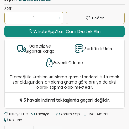
ADET
Beğen
WhatsApp’tan Canlı Destek Alın
Ücretsiz ve
Sertifikalı Ürün
Sigortalı Kargo
Güvenli Ödeme
El emeği ile üretilen ürünlerde gram standardı tutturmak
zor olduğundan, ortalama grama göre artı ya da eksi
olarak sapma olabilmektedir.
% 5 havale indirimi tektaşlarda geçerli değildir.
Listeye Ekle
Tavsiye Et
Yorum Yap
Fiyat Alarmı
Not Ekle