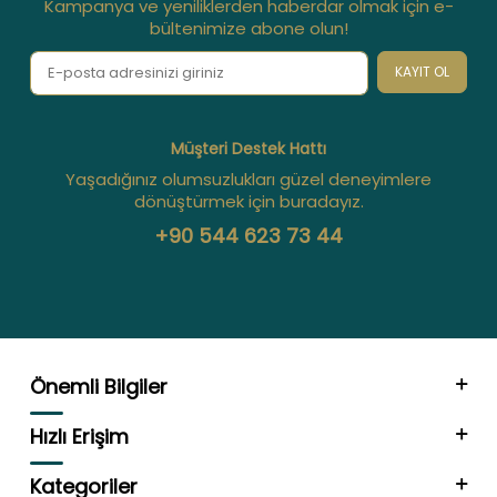
Kampanya ve yeniliklerden haberdar olmak için e-
bültenimize abone olun!
KAYIT OL
Müşteri Destek Hattı
Yaşadığınız olumsuzlukları güzel deneyimlere
dönüştürmek için buradayız.
+90 544 623 73 44
Önemli Bilgiler
Hızlı Erişim
Kategoriler