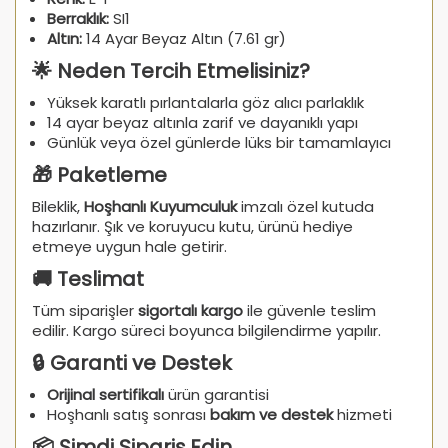
Berraklık:
SI1
Altın:
14 Ayar Beyaz Altın (7.61 gr)
🌟 Neden Tercih Etmelisiniz?
Yüksek karatlı pırlantalarla göz alıcı parlaklık
14 ayar beyaz altınla zarif ve dayanıklı yapı
Günlük veya özel günlerde lüks bir tamamlayıcı
🎁 Paketleme
Bileklik,
Hoşhanlı Kuyumculuk
imzalı özel kutuda
hazırlanır. Şık ve koruyucu kutu, ürünü hediye
etmeye uygun hale getirir.
🚚 Teslimat
Tüm siparişler
sigortalı kargo
ile güvenle teslim
edilir. Kargo süreci boyunca bilgilendirme yapılır.
🔒 Garanti ve Destek
Orijinal sertifikalı
ürün garantisi
Hoşhanlı satış sonrası
bakım ve destek
hizmeti
📦 Şimdi Sipariş Edin