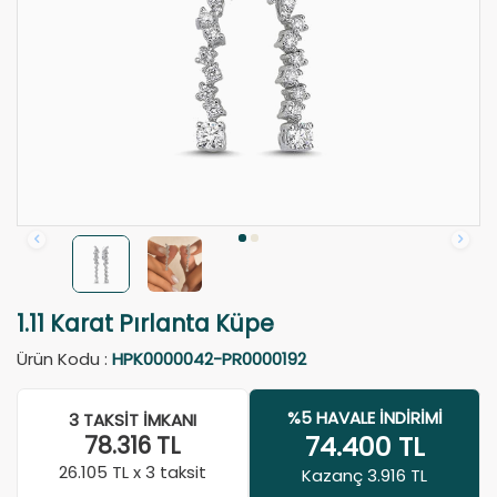
1.11 Karat Pırlanta Küpe
Ürün Kodu :
HPK0000042-PR0000192
%5 HAVALE İNDIRIMI
3 TAKSIT İMKANI
74.400
TL
78.316
TL
26.105
TL x 3 taksit
Kazanç 3.916 TL