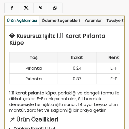
Ürün Açıklaması
Ödeme Seçenekleri
Yorumlar
Tavsiye Et
💎 Kusursuz Işıltı: 1.11 Karat Pırlanta
Küpe
Taş
Karat
Renk
Pırlanta
0.24
E-F
Pırlanta
0.87
E-F
1.11 karat pırlanta küpe
, parlaklığı ve dengeli formu ile
dikkat çeker. E-F renk pırlantalar, SI1 berraklık
derecesiyle her ışıkta ışıltı sunar. 14 ayar beyaz altın
montür, zarafet ve sağlamlığı bir araya getirir.
📌 Ürün Özellikleri
Toplam Karat:
1.11 ct