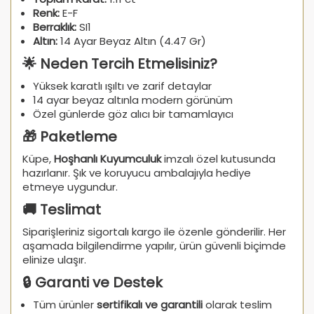
Renk:
E-F
Berraklık:
SI1
Altın:
14 Ayar Beyaz Altın (4.47 Gr)
🌟 Neden Tercih Etmelisiniz?
Yüksek karatlı ışıltı ve zarif detaylar
14 ayar beyaz altınla modern görünüm
Özel günlerde göz alıcı bir tamamlayıcı
🎁 Paketleme
Küpe,
Hoşhanlı Kuyumculuk
imzalı özel kutusunda
hazırlanır. Şık ve koruyucu ambalajıyla hediye
etmeye uygundur.
🚚 Teslimat
Siparişleriniz sigortalı kargo ile özenle gönderilir. Her
aşamada bilgilendirme yapılır, ürün güvenli biçimde
elinize ulaşır.
🔒 Garanti ve Destek
Tüm ürünler
sertifikalı ve garantili
olarak teslim