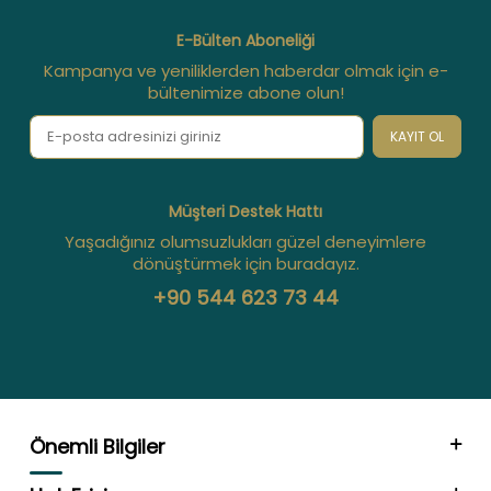
E-Bülten Aboneliği
Kampanya ve yeniliklerden haberdar olmak için e-
bültenimize abone olun!
KAYIT OL
Müşteri Destek Hattı
Yaşadığınız olumsuzlukları güzel deneyimlere
dönüştürmek için buradayız.
+90 544 623 73 44
Önemli Bilgiler