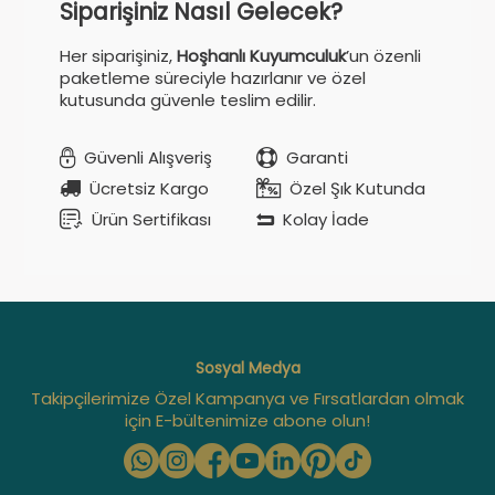
Siparişiniz Nasıl Gelecek?
Her siparişiniz,
Hoşhanlı Kuyumculuk
’un özenli
paketleme süreciyle hazırlanır ve özel
kutusunda güvenle teslim edilir.
Güvenli Alışveriş
Garanti
Ücretsiz Kargo
Özel Şık Kutunda
Ürün Sertifikası
Kolay İade
Sosyal Medya
Takipçilerimize Özel Kampanya ve Fırsatlardan olmak
için E-bültenimize abone olun!