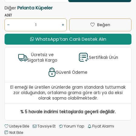
Diğer
Pırlanta Küpeler
ADET
Beğen
WhatsApp’tan Canlı Destek Alın
Ücretsiz ve
Sertifikalı Ürün
Sigortalı Kargo
Güvenli Ödeme
El emeği ile üretilen ürünlerde gram standardı tutturmak
zor olduğundan, ortalama grama göre artı ya da eksi
olarak sapma olabilmektedir.
% 5 havale indirimi tektaşlarda geçerli değildir.
Listeye Ekle
Tavsiye Et
Yorum Yap
Fiyat Alarmı
Not Ekle