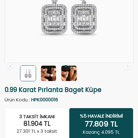
0.99 Karat Pırlanta Baget Küpe
Ürün Kodu :
HPK0000016
%5 HAVALE İNDIRIMI
3 TAKSIT İMKANI
77.809
TL
81.904
TL
27.301
TL x 3 taksit
Kazanç 4.095 TL