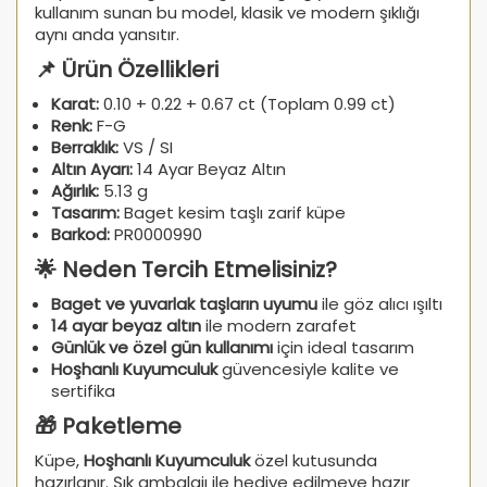
kullanım sunan bu model, klasik ve modern şıklığı
aynı anda yansıtır.
📌 Ürün Özellikleri
Karat:
0.10 + 0.22 + 0.67 ct (Toplam 0.99 ct)
Renk:
F-G
Berraklık:
VS / SI
Altın Ayarı:
14 Ayar Beyaz Altın
Ağırlık:
5.13 g
Tasarım:
Baget kesim taşlı zarif küpe
Barkod:
PR0000990
🌟 Neden Tercih Etmelisiniz?
Baget ve yuvarlak taşların uyumu
ile göz alıcı ışıltı
14 ayar beyaz altın
ile modern zarafet
Günlük ve özel gün kullanımı
için ideal tasarım
Hoşhanlı Kuyumculuk
güvencesiyle kalite ve
sertifika
🎁 Paketleme
Küpe,
Hoşhanlı Kuyumculuk
özel kutusunda
hazırlanır. Şık ambalajı ile hediye edilmeye hazır