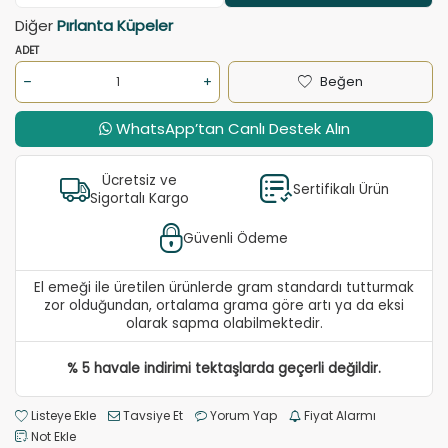
Diğer
Pırlanta Küpeler
ADET
Beğen
WhatsApp’tan Canlı Destek Alın
Ücretsiz ve
Sertifikalı Ürün
Sigortalı Kargo
Güvenli Ödeme
El emeği ile üretilen ürünlerde gram standardı tutturmak
zor olduğundan, ortalama grama göre artı ya da eksi
olarak sapma olabilmektedir.
% 5 havale indirimi tektaşlarda geçerli değildir.
Listeye Ekle
Tavsiye Et
Yorum Yap
Fiyat Alarmı
Not Ekle