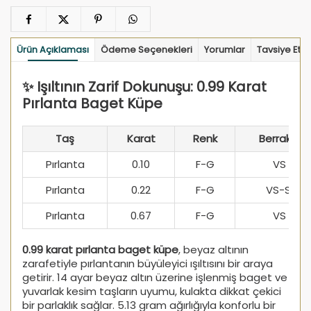
Ürün Açıklaması
Ödeme Seçenekleri
Yorumlar
Tavsiye Et
✨ Işıltının Zarif Dokunuşu: 0.99 Karat
Pırlanta Baget Küpe
Taş
Karat
Renk
Berraklık
Pırlanta
0.10
F-G
VS
Pırlanta
0.22
F-G
VS-SI
Pırlanta
0.67
F-G
VS
0.99 karat pırlanta baget küpe
, beyaz altının
zarafetiyle pırlantanın büyüleyici ışıltısını bir araya
getirir. 14 ayar beyaz altın üzerine işlenmiş baget ve
yuvarlak kesim taşların uyumu, kulakta dikkat çekici
bir parlaklık sağlar. 5.13 gram ağırlığıyla konforlu bir