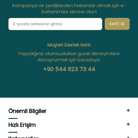
Kampanya ve yeniliklerden haberdar olmak için e-
bültenimize abone olun!
KAYIT OL
Müşteri Destek Hattı
Yaşadığınız olumsuzlukları güzel deneyimlere
dönüştürmek için buradayız.
+90 544 623 73 44
Önemli Bilgiler
Hızlı Erişim