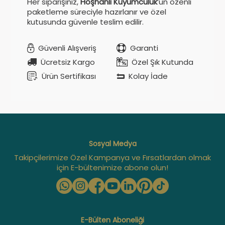
Her siparişiniz,
Hoşhanlı Kuyumculuk
’un özenli
paketleme süreciyle hazırlanır ve özel
kutusunda güvenle teslim edilir.
Güvenli Alışveriş
Garanti
Ücretsiz Kargo
Özel Şık Kutunda
Ürün Sertifikası
Kolay İade
Sosyal Medya
Takipçilerimize Özel Kampanya ve Fırsatlardan olmak
için E-bültenimize abone olun!
E-Bülten Aboneliği