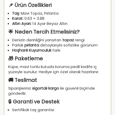
📌 Ürün Özellikleri
Taş:
Mavi Topaz, Pırlanta
Karat:
0.63 + 3.88
Altın Ayarı:
14 Ayar Beyaz Altın
🌟 Neden Tercih Etmelisiniz?
Denizin derinliğini yansıtan
topaz
rengi
Parlak
pırlanta
detaylarıyla sofistike görünüm
Hoşhanlı Kuyumculuk
farkı
🎁 Paketleme
Küpe, mavi tonlu kutuda koruma pedli kadife iç
yüzeyle sunulur. Hediye için özel olarak hazırlanır.
🚚 Teslimat
Siparişleriniz
sigortalı kargo
ile güvenli biçimde
gönderilir.
🔒 Garanti ve Destek
Sertifikalı taş garantisi