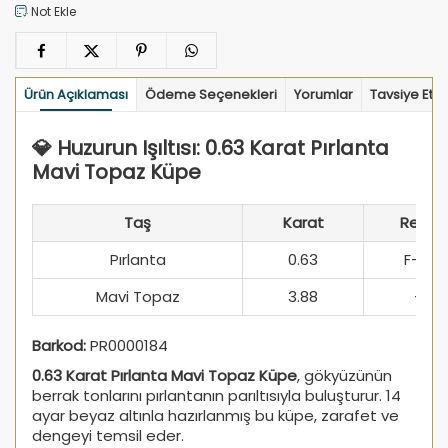
Not Ekle
Ürün Açıklaması
Ödeme Seçenekleri
Yorumlar
Tavsiye Et
💎 Huzurun Işıltısı: 0.63 Karat Pırlanta
Mavi Topaz Küpe
Taş
Karat
Renk
Pırlanta
0.63
F-G
Mavi Topaz
3.88
-
Barkod:
PR0000184
0.63 Karat Pırlanta Mavi Topaz Küpe
, gökyüzünün
berrak tonlarını pırlantanın parıltısıyla buluşturur. 14
ayar beyaz altınla hazırlanmış bu küpe, zarafet ve
dengeyi temsil eder.