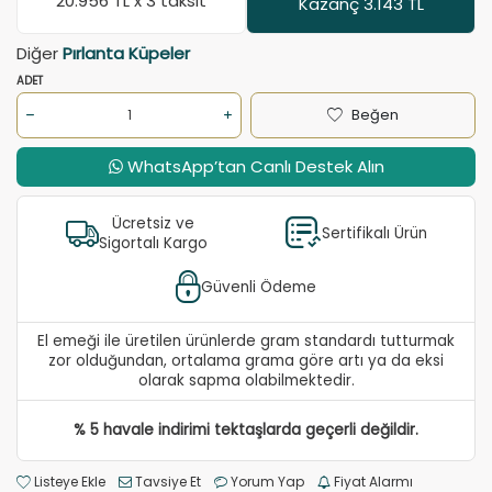
20.956
TL x 3 taksit
Kazanç 3.143 TL
Diğer
Pırlanta Küpeler
ADET
Beğen
WhatsApp’tan Canlı Destek Alın
Ücretsiz ve
Sertifikalı Ürün
Sigortalı Kargo
Güvenli Ödeme
El emeği ile üretilen ürünlerde gram standardı tutturmak
zor olduğundan, ortalama grama göre artı ya da eksi
olarak sapma olabilmektedir.
% 5 havale indirimi tektaşlarda geçerli değildir.
Listeye Ekle
Tavsiye Et
Yorum Yap
Fiyat Alarmı