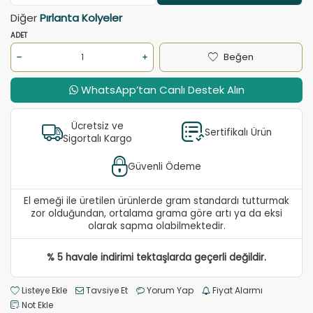
Diğer
Pırlanta Kolyeler
ADET
Beğen
WhatsApp’tan Canlı Destek Alın
Ücretsiz ve
Sertifikalı Ürün
Sigortalı Kargo
Güvenli Ödeme
El emeği ile üretilen ürünlerde gram standardı tutturmak
zor olduğundan, ortalama grama göre artı ya da eksi
olarak sapma olabilmektedir.
% 5 havale indirimi tektaşlarda geçerli değildir.
Listeye Ekle
Tavsiye Et
Yorum Yap
Fiyat Alarmı
Not Ekle