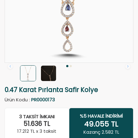
0.47 Karat Pırlanta Safir Kolye
Ürün Kodu :
PR0000173
%5 HAVALE İNDIRIMI
3 TAKSIT İMKANI
49.055
TL
51.636
TL
17.212
TL x 3 taksit
Kazanç 2.582 TL