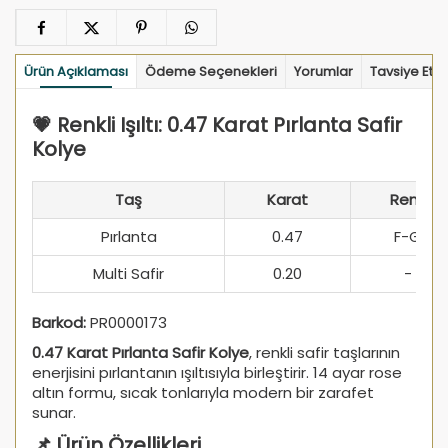
Ürün Açıklaması
Ödeme Seçenekleri
Yorumlar
Tavsiye Et
💗 Renkli Işıltı: 0.47 Karat Pırlanta Safir
Kolye
Taş
Karat
Renk
Pırlanta
0.47
F-G
Multi Safir
0.20
-
Barkod:
PR0000173
0.47 Karat Pırlanta Safir Kolye
, renkli safir taşlarının
enerjisini pırlantanın ışıltısıyla birleştirir. 14 ayar rose
altın formu, sıcak tonlarıyla modern bir zarafet
sunar.
📌 Ürün Özellikleri