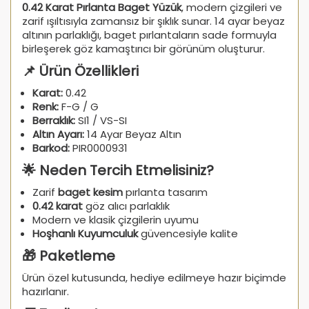
0.42 Karat Pırlanta Baget Yüzük
, modern çizgileri ve
zarif ışıltısıyla zamansız bir şıklık sunar. 14 ayar beyaz
altının parlaklığı, baget pırlantaların sade formuyla
birleşerek göz kamaştırıcı bir görünüm oluşturur.
📌 Ürün Özellikleri
Karat:
0.42
Renk:
F-G / G
Berraklık:
SI1 / VS-SI
Altın Ayarı:
14 Ayar Beyaz Altın
Barkod:
PIR0000931
🌟 Neden Tercih Etmelisiniz?
Zarif
baget kesim
pırlanta tasarım
0.42 karat
göz alıcı parlaklık
Modern ve klasik çizgilerin uyumu
Hoşhanlı Kuyumculuk
güvencesiyle kalite
🎁 Paketleme
Ürün özel kutusunda, hediye edilmeye hazır biçimde
hazırlanır.