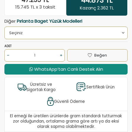
44.873
TL
47.235
TL
15.745
TL x 3 taksit
Kazanç 2.362 TL
Diğer
Pırlanta Baget Yüzük Modelleri
ADET
Beğen
WhatsApp’tan Canlı Destek Alın
Ücretsiz ve
Sertifikalı Ürün
Sigortalı Kargo
Güvenli Ödeme
El emeği ile üretilen ürünlerde gram standardı tutturmak
zor olduğundan, ortalama grama göre artı ya da eksi
olarak sapma olabilmektedir.