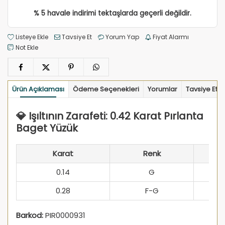
% 5 havale indirimi tektaşlarda geçerli değildir.
Listeye Ekle
Tavsiye Et
Yorum Yap
Fiyat Alarmı
Not Ekle
Ürün Açıklaması
Ödeme Seçenekleri
Yorumlar
Tavsiye Et
💎 Işıltının Zarafeti: 0.42 Karat Pırlanta
Baget Yüzük
Karat
Renk
0.14
G
0.28
F-G
Barkod:
PIR0000931