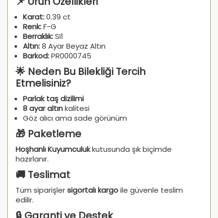
📌 Ürün Özellikleri
Karat:
0.39 ct
Renk:
F-G
Berraklık:
SI1
Altın:
8 Ayar Beyaz Altın
Barkod:
PR0000745
🌟 Neden Bu Bilekliği Tercih
Etmelisiniz?
Parlak taş dizilimi
8 ayar altın
kalitesi
Göz alıcı ama sade görünüm
🎁 Paketleme
Hoşhanlı Kuyumculuk
kutusunda şık biçimde
hazırlanır.
🚚 Teslimat
Tüm siparişler
sigortalı kargo
ile güvenle teslim
edilir.
🔒 Garanti ve Destek