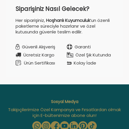
Siparişiniz Nasıl Gelecek?
Her siparişiniz,
Hoşhanlı Kuyumculuk
’un özenli
paketleme süreciyle hazırlanır ve özel
kutusunda güvenle teslim edilir.
Güvenli Alışveriş
Garanti
Ücretsiz Kargo
Özel Şık Kutunda
Ürün Sertifikası
Kolay İade
Sosyal Medya
Takipçilerimize Özel Kampanya ve Fırsatlardan olmak
için E-bültenimize abone olun!