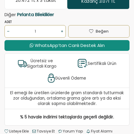
20.472
TL x 3 taksit
Kazanç 3.071 TL
Diğer
Pırlanta Bileklikler
ADET
Beğen
WhatsApp’tan Canlı Destek Alın
Ücretsiz ve
Sertifikalı Ürün
Sigortalı Kargo
Güvenli Ödeme
El emeği ile üretilen ürünlerde gram standardı tutturmak
zor olduğundan, ortalama grama göre artı ya da eksi
olarak sapma olabilmektedir.
% 5 havale indirimi tektaşlarda geçerli değildir.
Listeye Ekle
Tavsiye Et
Yorum Yap
Fiyat Alarmı