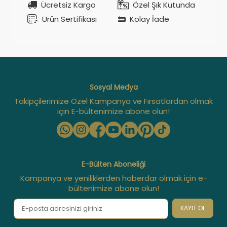
Ücretsiz Kargo
Özel Şık Kutunda
Ürün Sertifikası
Kolay İade
Sosyal Medya
Takipçilerimize Özel Kampanya ve Fırsatlardan olmak
için E-bültenimize abone olun!
E-Bülten Aboneliği
Kampanya ve yeniliklerden haberdar olmak için e-
bültenimize abone olun!
KAYIT OL