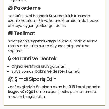
garantisi
🎁 Paketleme
Her ürün, özel
Hoşhanlı Kuyumculuk
kutusunda
özenle hazırlanır. Şık ve korunaklı ambalajıyla hediye
etmeye uygun şekilde gönderilir.
🚚 Teslimat
Siparişleriniz
sigortalı kargo
ile kısa sürede güvenle
teslim edilir. Tüm süreç boyunca bilgilendirme
sağlanır.
🔒 Garanti ve Destek
Orijinal sertifikalı ürün
garantisi
Satış sonrası
bakım ve destek
hizmeti
📦 Şimdi Sipariş Edin
Zarif çizgileriyle ön plana çıkan bu
0.13 karat pırlanta
baget yüzüğü
hemen sipariş edin, parmaklarınıza
modern bir ışıltı katın.