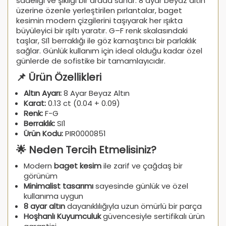
sadeliği ve şıklığı bir arada sunar. 8 ayar beyaz altın
üzerine özenle yerleştirilen pırlantalar, baget
kesimin modern çizgilerini taşıyarak her ışıkta
büyüleyici bir ışıltı yaratır. G–F renk skalasındaki
taşlar, SI1 berraklığı ile göz kamaştırıcı bir parlaklık
sağlar. Günlük kullanım için ideal olduğu kadar özel
günlerde de sofistike bir tamamlayıcıdır.
📌 Ürün Özellikleri
Altın Ayarı:
8 Ayar Beyaz Altın
Karat:
0.13 ct (0.04 + 0.09)
Renk:
F-G
Berraklık:
SI1
Ürün Kodu:
PIR0000851
🌟 Neden Tercih Etmelisiniz?
Modern
baget kesim
ile zarif ve çağdaş bir
görünüm
Minimalist tasarımı
sayesinde günlük ve özel
kullanıma uygun
8 ayar altın
dayanıklılığıyla uzun ömürlü bir parça
Hoşhanlı Kuyumculuk
güvencesiyle sertifikalı ürün