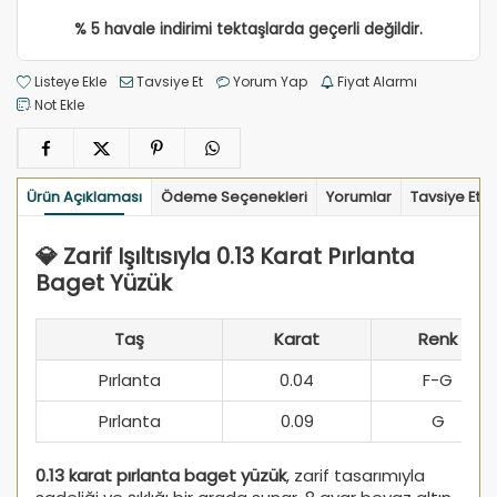
% 5 havale indirimi tektaşlarda geçerli değildir.
Listeye Ekle
Tavsiye Et
Yorum Yap
Fiyat Alarmı
Not Ekle
Ürün Açıklaması
Ödeme Seçenekleri
Yorumlar
Tavsiye Et
💎 Zarif Işıltısıyla 0.13 Karat Pırlanta
Baget Yüzük
Taş
Karat
Renk
Pırlanta
0.04
F-G
Pırlanta
0.09
G
0.13 karat pırlanta baget yüzük
, zarif tasarımıyla