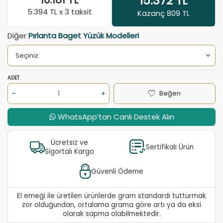
15.372
TL
16.181
TL
5.394
TL x 3 taksit
Kazanç 809 TL
Diğer
Pırlanta Baget Yüzük Modelleri
ADET
Beğen
WhatsApp’tan Canlı Destek Alın
Ücretsiz ve
Sertifikalı Ürün
Sigortalı Kargo
Güvenli Ödeme
El emeği ile üretilen ürünlerde gram standardı tutturmak
zor olduğundan, ortalama grama göre artı ya da eksi
olarak sapma olabilmektedir.