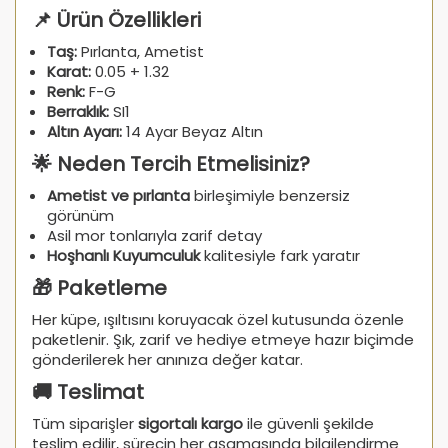
📌 Ürün Özellikleri
Taş:
Pırlanta, Ametist
Karat:
0.05 + 1.32
Renk:
F-G
Berraklık:
SI1
Altın Ayarı:
14 Ayar Beyaz Altın
🌟 Neden Tercih Etmelisiniz?
Ametist ve pırlanta
birleşimiyle benzersiz
görünüm
Asil mor tonlarıyla zarif detay
Hoşhanlı Kuyumculuk
kalitesiyle fark yaratır
🎁 Paketleme
Her küpe, ışıltısını koruyacak özel kutusunda özenle
paketlenir. Şık, zarif ve hediye etmeye hazır biçimde
gönderilerek her anınıza değer katar.
🚚 Teslimat
Tüm siparişler
sigortalı kargo
ile güvenli şekilde
teslim edilir, sürecin her aşamasında bilgilendirme