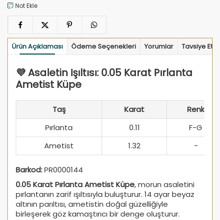
Not Ekle
Ürün Açıklaması
Ödeme Seçenekleri
Yorumlar
Tavsiye Et
💜 Asaletin Işıltısı: 0.05 Karat Pırlanta
Ametist Küpe
Taş
Karat
Renk
Pırlanta
0.11
F-G
Ametist
1.32
-
Barkod:
PR0000144
0.05 Karat Pırlanta Ametist Küpe
, morun asaletini
pırlantanın zarif ışıltısıyla buluşturur. 14 ayar beyaz
altının parıltısı, ametistin doğal güzelliğiyle
birleşerek göz kamaştırıcı bir denge oluşturur.