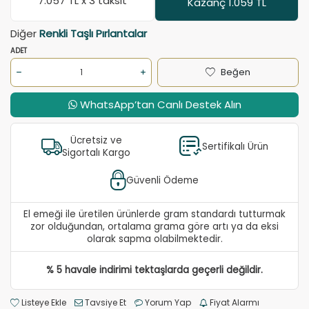
7.057
TL x 3 taksit
Kazanç 1.059 TL
Diğer
Renkli Taşlı Pırlantalar
ADET
Beğen
WhatsApp’tan Canlı Destek Alın
Ücretsiz ve
Sertifikalı Ürün
Sigortalı Kargo
Güvenli Ödeme
El emeği ile üretilen ürünlerde gram standardı tutturmak
zor olduğundan, ortalama grama göre artı ya da eksi
olarak sapma olabilmektedir.
% 5 havale indirimi tektaşlarda geçerli değildir.
Listeye Ekle
Tavsiye Et
Yorum Yap
Fiyat Alarmı